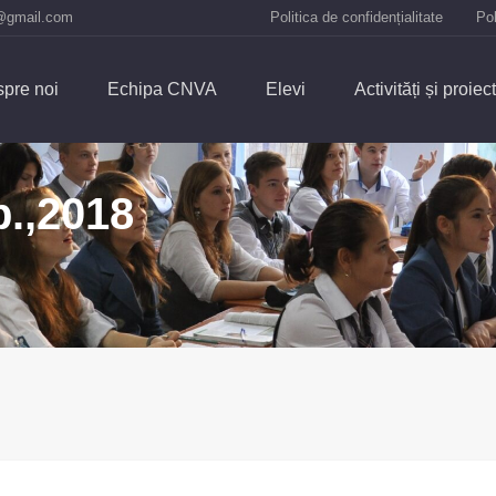
@gmail.com
Politica de confidențialitate
Pol
pre noi
Echipa CNVA
Elevi
Activități și proiec
b.,2018