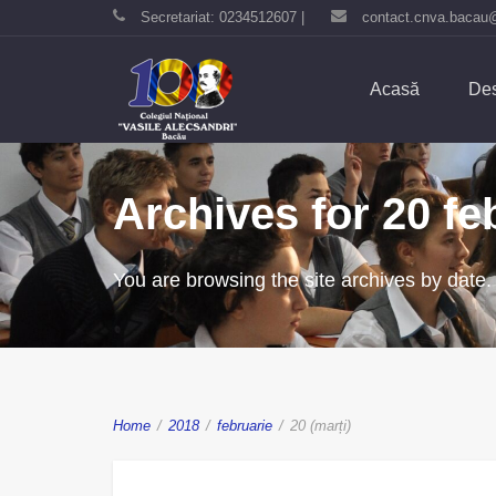
Secretariat: 0234512607 |
contact.cnva.bacau
Acasă
Des
Archives for 20 fe
You are browsing the site archives by date.
Home
/
2018
/
februarie
/
20 (marți)