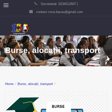
Secretariat: 0234512607 |
contact.cnva.bacau@gmail.com
Burse, alocații, transport
Home
/
Burse, alocații, transport
/