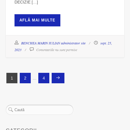
DECIZIE […]
AFLĂ MAI MULTE
BENCHEA MARIN IULIAN administrator site
sept. 25,
2023
Comentariile nu sunt permise
Paginație
1
2
…
4
articole