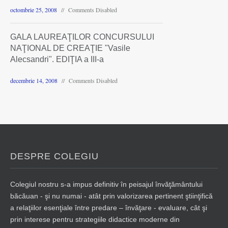
octombrie 25, 2008
Comments Disabled
GALA LAUREAŢILOR CONCURSULUI
NAŢIONAL DE CREAŢIE "Vasile
Alecsandri". EDIŢIA a III-a
decembrie 14, 2008
Comments Disabled
DESPRE COLEGIU
Colegiul nostru s-a impus definitiv în peisajul învăţământului
băcăuan - şi nu numai - atât prin valorizarea pertinent ştiinţifică
a relaţiilor esenţiale între predare – învăţare - evaluare, cât şi
prin interese pentru strategiile didactice moderne din