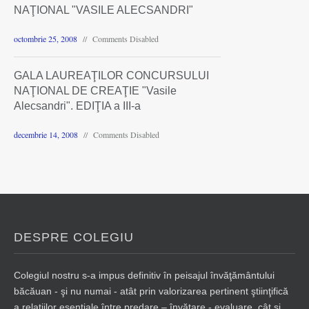
NAŢIONAL "VASILE ALECSANDRI"
octombrie 25, 2008
Comments Disabled
GALA LAUREAŢILOR CONCURSULUI
NAŢIONAL DE CREAŢIE "Vasile
Alecsandri". EDIŢIA a III-a
decembrie 14, 2008
Comments Disabled
DESPRE COLEGIU
Colegiul nostru s-a impus definitiv în peisajul învăţământului
băcăuan - şi nu numai - atât prin valorizarea pertinent ştiinţifică
a relaţiilor esenţiale între predare – învăţare - evaluare, cât şi