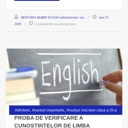
BENCHEA MARIN IULIAN administrator site
mai 25,
2026
Comentariile nu sunt permise
,
,
Admitere
Anunturi importante
Anunțuri inscriere clasa a IX-a
PROBA DE VERIFICARE A
CUNOȘTINȚELOR DE LIMBA