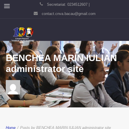
Secretariat: 0234512607 |
contact.cnva.bacau@gmail.com
BENCHEA MARIN IULIAN
administrator site
Home
/
Posts by BENCHEA MARIN IULIAN administrator site