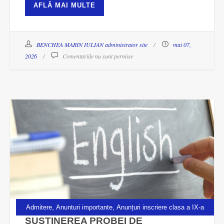
AFLĂ MAI MULTE
BENCHEA MARIN IULIAN administrator site
mai 07,
2026
Comentariile nu sunt permise
,
,
Admitere
Anunturi importante
Anunțuri inscriere clasa a IX-a
SUSTINEREA PROBEI DE