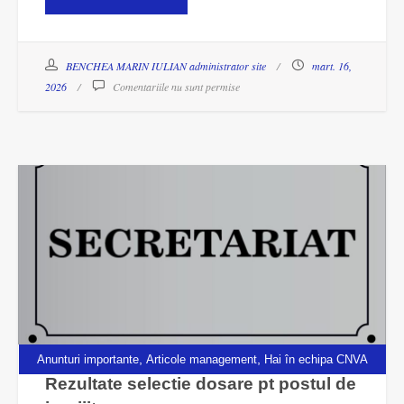
BENCHEA MARIN IULIAN administrator site
mart. 16,
2026
Comentariile nu sunt permise
,
,
Anunturi importante
Articole management
Hai în echipa CNVA
Rezultate selectie dosare pt postul de