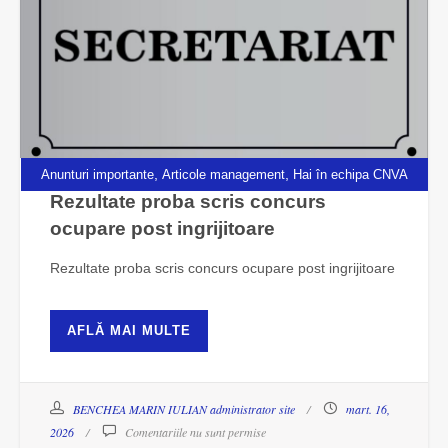
,
,
Anunturi importante
Articole management
Hai în echipa CNVA
Rezultate proba scris concurs
ocupare post ingrijitoare
Rezultate proba scris concurs ocupare post ingrijitoare
AFLĂ MAI MULTE
BENCHEA MARIN IULIAN administrator site
mart. 16,
2026
Comentariile nu sunt permise