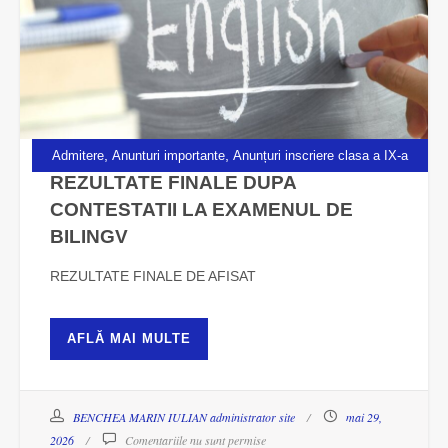
,
,
Admitere
Anunturi importante
Anunțuri inscriere clasa a IX-a
REZULTATE FINALE DUPA
CONTESTATII LA EXAMENUL DE
BILINGV
REZULTATE FINALE DE AFISAT
AFLĂ MAI MULTE
BENCHEA MARIN IULIAN administrator site
mai 29,
2026
Comentariile nu sunt permise