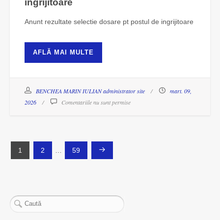
ingrijitoare
Anunt rezultate selectie dosare pt postul de ingrijitoare
AFLĂ MAI MULTE
BENCHEA MARIN IULIAN administrator site
mart. 09,
2026
Comentariile nu sunt permise
Paginație
1
2
…
59
articole