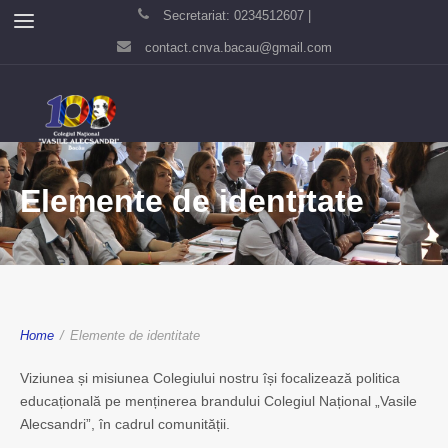
Secretariat: 0234512607 |
contact.cnva.bacau@gmail.com
Elemente de identitate
Home
/
Elemente de identitate
Viziunea și misiunea Colegiului nostru își focalizează politica
educațională pe menținerea brandului Colegiul Național „Vasile
Alecsandri”, în cadrul comunității.