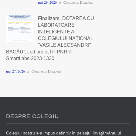
mai 29, 2026
Comments Disabled
Finalizare „DOTAREA CU
LABORATOARE
INTELIGENTE A
COLEGIULUI NAȚIONAL
”VASILE ALECSANDRI”
BACĂU”, cod proiect F-PNRR-
SmartLabs-2023-1330,
mai 27, 2026
Comments Disabled
DESPRE COLEGIU
Colegiul nostru s-a impus definitiv în peisajul învăţământului