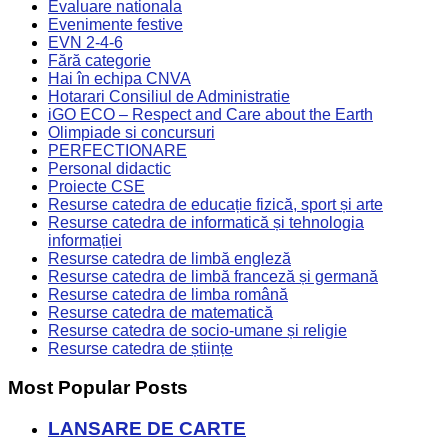
Evaluare nationala
Evenimente festive
EVN 2-4-6
Fără categorie
Hai în echipa CNVA
Hotarari Consiliul de Administratie
iGO ECO – Respect and Care about the Earth
Olimpiade si concursuri
PERFECTIONARE
Personal didactic
Proiecte CSE
Resurse catedra de educație fizică, sport și arte
Resurse catedra de informatică și tehnologia
informației
Resurse catedra de limbă engleză
Resurse catedra de limbă franceză și germană
Resurse catedra de limba română
Resurse catedra de matematică
Resurse catedra de socio-umane și religie
Resurse catedra de științe
Most Popular Posts
LANSARE DE CARTE