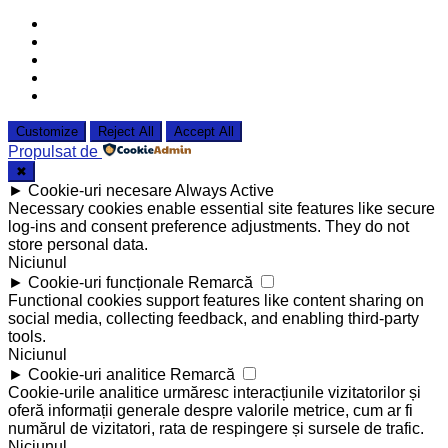
Customize
Reject All
Accept All
Propulsat de
✖
►
Cookie-uri necesare
Always Active
Necessary cookies enable essential site features like secure
log-ins and consent preference adjustments. They do not
store personal data.
Niciunul
►
Cookie-uri funcționale
Remarcă
Functional cookies support features like content sharing on
social media, collecting feedback, and enabling third-party
tools.
Niciunul
►
Cookie-uri analitice
Remarcă
Cookie-urile analitice urmăresc interacțiunile vizitatorilor și
oferă informații generale despre valorile metrice, cum ar fi
numărul de vizitatori, rata de respingere și sursele de trafic.
Niciunul