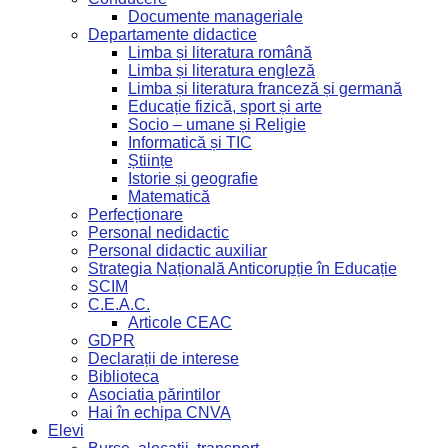
Documente manageriale
Departamente didactice
Limba și literatura română
Limba și literatura engleză
Limba și literatura franceză și germană
Educație fizică, sport și arte
Socio – umane și Religie
Informatică și TIC
Științe
Istorie și geografie
Matematică
Perfecționare
Personal nedidactic
Personal didactic auxiliar
Strategia Națională Anticorupție în Educație
SCIM
C.E.A.C.
Articole CEAC
GDPR
Declarații de interese
Biblioteca
Asociatia părintilor
Hai în echipa CNVA
Elevi