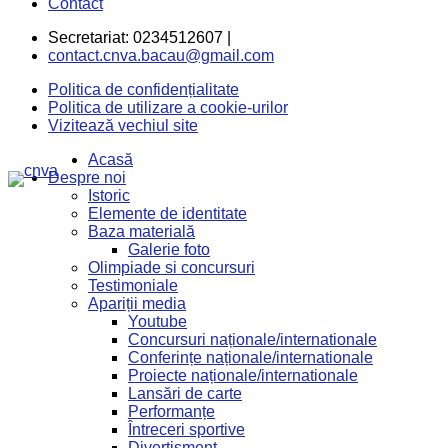
Contact
Secretariat: 0234512607 |
contact.cnva.bacau@gmail.com
Politica de confidențialitate
Politica de utilizare a cookie-urilor
Vizitează vechiul site
Acasă
Despre noi
Istoric
Elemente de identitate
Baza materială
Galerie foto
Olimpiade si concursuri
Testimoniale
Apariții media
Youtube
Concursuri naționale/internationale
Conferințe naționale/internationale
Proiecte naționale/internationale
Lansări de carte
Performanțe
Întreceri sportive
Divertisment