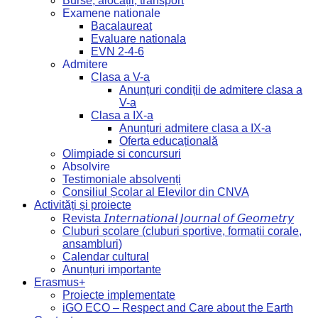
Burse, alocații, transport
Examene nationale
Bacalaureat
Evaluare nationala
EVN 2-4-6
Admitere
Clasa a V-a
Anunțuri condiții de admitere clasa a
V-a
Clasa a IX-a
Anunțuri admitere clasa a IX-a
Oferta educațională
Olimpiade si concursuri
Absolvire
Testimoniale absolvenți
Consiliul Școlar al Elevilor din CNVA
Activități și proiecte
Revista 𝘐𝘯𝘵𝘦𝘳𝘯𝘢𝘵𝘪𝘰𝘯𝘢𝘭 𝘑𝘰𝘶𝘳𝘯𝘢𝘭 𝘰𝘧 𝘎𝘦𝘰𝘮𝘦𝘵𝘳𝘺
Cluburi școlare (cluburi sportive, formații corale,
ansambluri)
Calendar cultural
Anunțuri importante
Erasmus+
Proiecte implementate
iGO ECO – Respect and Care about the Earth