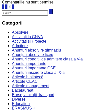
Comentariile nu sunt permise
Paginație
1
2
3
4
articole
Categorii
Absolvire
Activitați la CNVA
Activități și Proiecte
Admitere
Anunțuri absolvire gimnaziu
Anunțuri absolvire liceu
Anunțuri condiții de admitere clasa a V-a
Anunturi importante
Anunțuri importante CSE
Anunțuri inscriere clasa a IX-a
Articole bibliotecă
Articole CEAC
Articole management
Bacalaureat
Burse, alocații, transport
Diverse
Education
ERASMUS +