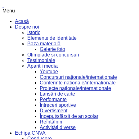
Menu
Acasă
Despre noi
Istoric
Elemente de identitate
Baza materială
Galerie foto
Olimpiade si concursuri
Testimoniale
Apariții media
Youtube
Concursuri naționale/internationale
Conferințe naționale/internationale
Proiecte naționale/internationale
Lansări de carte
Performanțe
Întreceri sportive
Divertisment
Început/sfârșit de an școlar
Reîntâlniri
Activități diverse
Echipa CNVA
Conducere