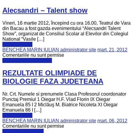
Alecsandri – Talent show
Vineri, 16 martie 2012, începind cu ora 16.00, Teatrul de Vara
din Bacau a fost gazda evenimentului “Alecsandri Talent
Show”, organizat de Consiliul Scolar al Elevilor din Colegiul
National “Vasile […]
Află mai multe
BENCHEA MARIN IULIAN administrator site
mart. 21, 2012
Comentariile nu sunt permise
Olimpiade si concursuri
REZULTATE OLIMPIADE DE
BIOLOGIE FAZA JUDETEANA
Nr. Crt. Numele si prenumele Clasa Profesorul coordonator
Punctaj Premiul 1 Oiegar H.F. Vlad Florin IX Oiegar
Emanuela 85 I 2 Miclăuş M. Biatrice Nicoleta XI Oiegar
Emanuela 86 I […]
Află mai multe
BENCHEA MARIN IULIAN administrator site
mart. 06, 2012
Comentariile nu sunt permise
Activități și Proiecte