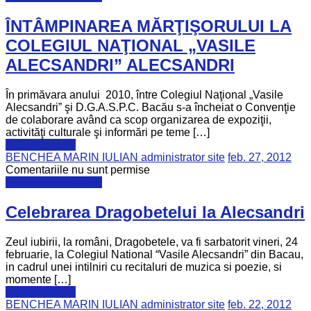
ÎNTÂMPINAREA MĂRŢIŞORULUI LA
COLEGIUL NAŢIONAL „VASILE
ALECSANDRI” ALECSANDRI
În primăvara anului 2010, între Colegiul Naţional „Vasile
Alecsandri” şi D.G.A.S.P.C. Bacău s-a încheiat o Convenţie
de colaborare având ca scop organizarea de expoziţii,
activităţi culturale şi informări pe teme […]
Află mai multe
BENCHEA MARIN IULIAN administrator site
feb. 27, 2012
Comentariile nu sunt permise
Activități și Proiecte
Celebrarea Dragobetelui la Alecsandri
Zeul iubirii, la români, Dragobetele, va fi sarbatorit vineri, 24
februarie, la Colegiul National “Vasile Alecsandri” din Bacau,
in cadrul unei intilniri cu recitaluri de muzica si poezie, si
momente […]
Află mai multe
BENCHEA MARIN IULIAN administrator site
feb. 22, 2012