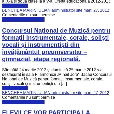
a IX-a și două clase la a V-a. Oferta educationala 2012-2013
Află mai multe
BENCHEA MARIN IULIAN administrator site
mart. 27, 2012
Comentariile nu sunt permise
Olimpiade si concursuri
Concursul Naţional de Muzică pentru
formaţii instrumentale, corale, solişti
vocali şi instrumentişti din
învăţământul preuniversitar –
gimnazial, etapa regională.
Sâmbătă 24 martie 2012 şi duminică 25 martie 2012 s-a
desfăşurat în sala Filarmonicii „Mihail Jora” Bacău Concursul
Naţional de Muzică pentru formaţii instrumentale, corale,
solişti vocali şi instrumentişti din […]
Află mai multe
BENCHEA MARIN IULIAN administrator site
mart. 27, 2012
Comentariile nu sunt permise
Olimpiade si concursuri
ELEVII CE VOR PARTICIPA LA