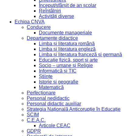
Început/sfârșit de an școlar
Reîntâlniri
Activități diverse
Echipa CNVA
Conducere
Documente manageriale
Departamente didactice
Limba și literatura română
Limba și literatura engleză
Limba și literatura franceză și germană
Educație fizică, sport și arte
Socio – umane și Religie
Informatică și TIC
Științe
Istorie și geografie
Matematică
Perfecționare
Personal nedidactic
Personal didactic auxiliar
Strategia Națională Anticorupție în Educație
SCIM
C.E.A.C.
Articole CEAC
GDPR