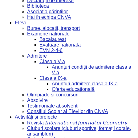
Declarații de interese
Biblioteca
Asociatia părintilor
Hai în echipa CNVA
Elevi
Burse, alocații, transport
Examene nationale
Bacalaureat
Evaluare nationala
EVN 2-4-6
Admitere
Clasa a V-a
Anunțuri condiții de admitere clasa a
V-a
Clasa a IX-a
Anunțuri admitere clasa a IX-a
Oferta educațională
Olimpiade si concursuri
Absolvire
Testimoniale absolvenți
Consiliul Școlar al Elevilor din CNVA
Activități și proiecte
Revista 𝘐𝘯𝘵𝘦𝘳𝘯𝘢𝘵𝘪𝘰𝘯𝘢𝘭 𝘑𝘰𝘶𝘳𝘯𝘢𝘭 𝘰𝘧 𝘎𝘦𝘰𝘮𝘦𝘵𝘳𝘺
Cluburi școlare (cluburi sportive, formații corale,
ansambluri)