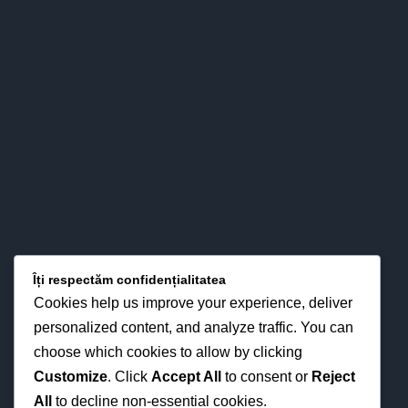
a relaţiilor esenţiale între predare – învăţare - evaluare, cât şi
prin interese pentru strategiile didactice moderne din
perspectiva optimizării proceselor instruirii în funcţie de noua
fizionomie a personalităţii elevului.
LOCAȚIA NOASTRĂ
Îți respectăm confidențialitatea
Cookies help us improve your experience, deliver
personalized content, and analyze traffic. You can
choose which cookies to allow by clicking
Customize
. Click
Accept All
to consent or
Reject
All
to decline non-essential cookies.