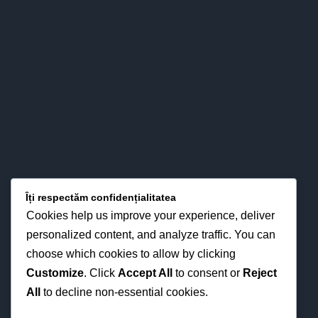
prin interese pentru strategiile didactice moderne din
perspectiva optimizării proceselor instruirii în funcţie de noua
fizionomie a personalităţii elevului.
LOCAȚIA NOASTRĂ
Îți respectăm confidențialitatea
Cookies help us improve your experience, deliver
personalized content, and analyze traffic. You can
choose which cookies to allow by clicking
Customize
. Click
Accept All
to consent or
Reject
All
to decline non-essential cookies.