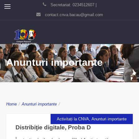
Secretariat: 0234512607 |
contact.cnva.bacau@gmail.com
Anunturi importante
Home
/
Anunturi importante
/
,
Activitați la CNVA
Anunturi importante
Distribiţie digitale, Proba D