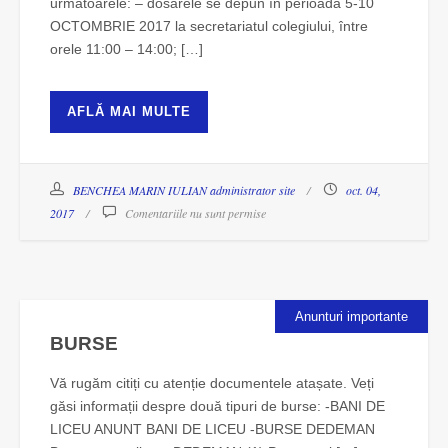
următoarele: – dosarele se depun în perioada 5-10
OCTOMBRIE 2017 la secretariatul colegiului, între
orele 11:00 – 14:00; […]
AFLĂ MAI MULTE
BENCHEA MARIN IULIAN administrator site
oct. 04,
2017
Comentariile nu sunt permise
Anunturi importante
BURSE
Vă rugăm citiți cu atenție documentele atașate. Veți
găsi informații despre două tipuri de burse: -BANI DE
LICEU ANUNT BANI DE LICEU -BURSE DEDEMAN