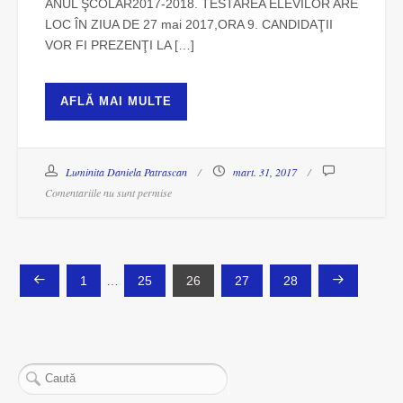
ANUL ŞCOLAR2017-2018. TESTAREA ELEVILOR ARE
LOC ÎN ZIUA DE 27 mai 2017,ORA 9. CANDIDAŢII
VOR FI PREZENŢI LA […]
AFLĂ MAI MULTE
Luminita Daniela Patrascan
mart. 31, 2017
Comentariile nu sunt permise
Paginație
1
…
25
26
27
28
articole