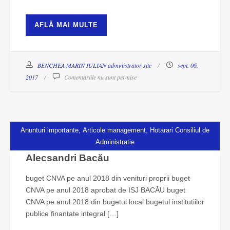
AFLĂ MAI MULTE
BENCHEA MARIN IULIAN administrator site
sept. 06,
2017
Comentariile nu sunt permise
,
,
Anunturi importante
Articole management
Hotarari Consiliul de
Administratie
Buget Colegiul Național Vasile
Alecsandri Bacău
buget CNVA pe anul 2018 din venituri proprii buget
CNVA pe anul 2018 aprobat de ISJ BACĂU buget
CNVA pe anul 2018 din bugetul local bugetul institutiilor
publice finantate integral […]