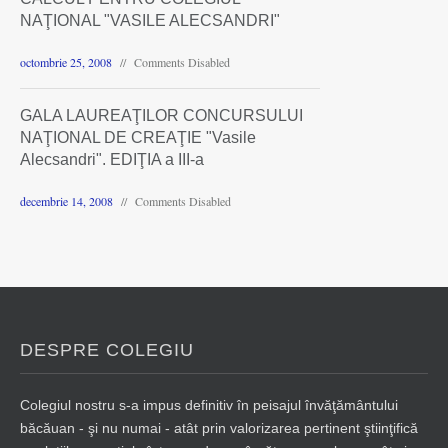
NAŢIONAL "VASILE ALECSANDRI"
octombrie 25, 2008
Comments Disabled
GALA LAUREAŢILOR CONCURSULUI
NAŢIONAL DE CREAŢIE "Vasile
Alecsandri". EDIŢIA a III-a
decembrie 14, 2008
Comments Disabled
DESPRE COLEGIU
Colegiul nostru s-a impus definitiv în peisajul învăţământului
băcăuan - şi nu numai - atât prin valorizarea pertinent ştiinţifică