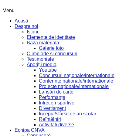
Menu
Acasă
Despre noi
Istoric
Elemente de identitate
Baza materială
Galerie foto
Olimpiade si concursuri
Testimoniale
Apariții media
Youtube
Concursuri naționale/internationale
Conferințe naționale/internationale
Proiecte naționale/internationale
Lansări de carte
Performanțe
Întreceri sportive
Divertisment
Început/sfârșit de an școlar
Reîntâlniri
Activități diverse
Echipa CNVA
Conducere