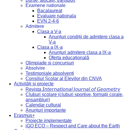
Burse, alocații, transport
Examene nationale
Bacalaureat
Evaluare nationala
EVN 2-4-6
Admitere
Clasa a V-a
Anunțuri condiții de admitere clasa a
V-a
Clasa a IX-a
Anunțuri admitere clasa a IX-a
Oferta educațională
Olimpiade si concursuri
Absolvire
Testimoniale absolvenți
Consiliul Școlar al Elevilor din CNVA
Activități și proiecte
Revista 𝘐𝘯𝘵𝘦𝘳𝘯𝘢𝘵𝘪𝘰𝘯𝘢𝘭 𝘑𝘰𝘶𝘳𝘯𝘢𝘭 𝘰𝘧 𝘎𝘦𝘰𝘮𝘦𝘵𝘳𝘺
Cluburi școlare (cluburi sportive, formații corale,
ansambluri)
Calendar cultural
Anunțuri importante
Erasmus+
Proiecte implementate
iGO ECO – Respect and Care about the Earth