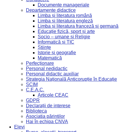
Documente manageriale
Departamente didactice
Limba și literatura română
Limba și literatura engleză
Limba și literatura franceză și germană
Educație fizică, sport și arte
Socio – umane și Religie
Informatică și TIC
Științe
Istorie și geografie
Matematică
Perfecționare
Personal nedidactic
Personal didactic auxiliar
Strategia Națională Anticorupție în Educație
SCIM
C.E.A.C.
Articole CEAC
GDPR
Declarații de interese
Biblioteca
Asociatia părintilor
Hai în echipa CNVA
Elevi