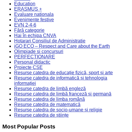
Education
ERASMUS +
Evaluare nationala
Evenimente festive
EVN 2-4-6
Fără categorie
Hai în echipa CNVA
Hotarari Consiliul de Administratie
iGO ECO – Respect and Care about the Earth
Olimpiade si concursuri
PERFECTIONARE
Personal didactic
Proiecte CSE
Resurse catedra de educație fizică, sport și arte
Resurse catedra de informatică și tehnologia
informației
Resurse catedra de limbă engleză
Resurse catedra de limbă franceză și germană
Resurse catedra de limba română
Resurse catedra de matematică
Resurse catedra de socio-umane și religie
Resurse catedra de științe
Most Popular Posts