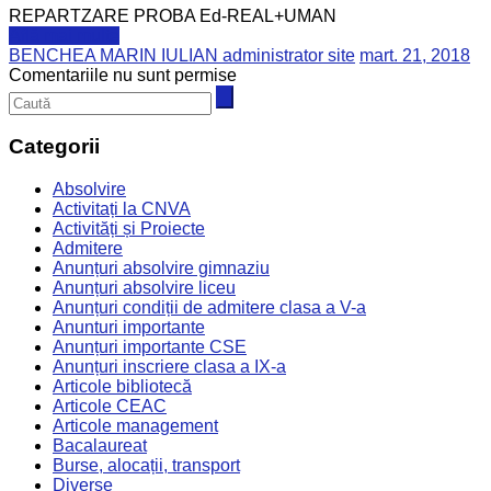
REPARTZARE PROBA Ed-REAL+UMAN
Află mai multe
BENCHEA MARIN IULIAN administrator site
mart. 21, 2018
Comentariile nu sunt permise
Categorii
Absolvire
Activitați la CNVA
Activități și Proiecte
Admitere
Anunțuri absolvire gimnaziu
Anunțuri absolvire liceu
Anunțuri condiții de admitere clasa a V-a
Anunturi importante
Anunțuri importante CSE
Anunțuri inscriere clasa a IX-a
Articole bibliotecă
Articole CEAC
Articole management
Bacalaureat
Burse, alocații, transport
Diverse