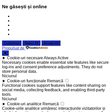
Ne găsești și online
Customize
Reject All
Accept All
Propulsat de
✖
►
Cookie-uri necesare
Always Active
Necessary cookies enable essential site features like secure
log-ins and consent preference adjustments. They do not
store personal data.
Niciunul
►
Cookie-uri funcționale
Remarcă
Functional cookies support features like content sharing on
social media, collecting feedback, and enabling third-party
tools.
Niciunul
►
Cookie-uri analitice
Remarcă
Cookie-urile analitice urmăresc interacțiunile vizitatorilor și