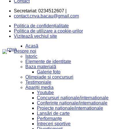
Contact
Secretariat: 0234512607 |
contact.cnva.bacau@gmail.com
Politica de confidențialitate
Politica de utilizare a cookie-urilor
Vizitează vechiul site
Acasă
Despre noi
Istoric
Elemente de identitate
Baza materială
Galerie foto
Olimpiade si concursuri
Testimoniale
Apariții media
Youtube
Concursuri naționale/internationale
Conferințe naționale/internationale
Proiecte naționale/internationale
Lansări de carte
Performanțe
Întreceri sportive
Divertisment