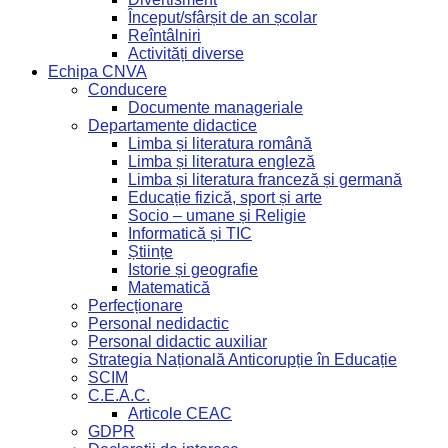
Început/sfârșit de an școlar
Reîntâlniri
Activități diverse
Echipa CNVA
Conducere
Documente manageriale
Departamente didactice
Limba și literatura română
Limba și literatura engleză
Limba și literatura franceză și germană
Educație fizică, sport și arte
Socio – umane și Religie
Informatică și TIC
Științe
Istorie și geografie
Matematică
Perfecționare
Personal nedidactic
Personal didactic auxiliar
Strategia Națională Anticorupție în Educație
SCIM
C.E.A.C.
Articole CEAC
GDPR