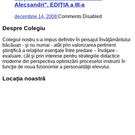
Alecsandri". EDIŢIA a III-a
decembrie 14, 2008
Comments Disabled
Despre Colegiu
Colegiul nostru s-a impus definitiv în peisajul învăţământului
băcăuan - şi nu numai - atât prin valorizarea pertinent
ştiinţifică a relaţiilor esenţiale între predare – învăţare -
evaluare, cât şi prin interese pentru strategiile didactice
moderne din perspectiva optimizării proceselor instruirii în
funcţie de noua fizionomie a personalităţii elevului.
Locația noastră