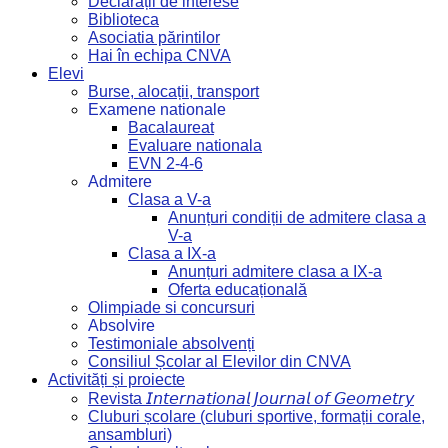
Declarații de interese
Biblioteca
Asociatia părintilor
Hai în echipa CNVA
Elevi
Burse, alocații, transport
Examene nationale
Bacalaureat
Evaluare nationala
EVN 2-4-6
Admitere
Clasa a V-a
Anunțuri condiții de admitere clasa a
V-a
Clasa a IX-a
Anunțuri admitere clasa a IX-a
Oferta educațională
Olimpiade si concursuri
Absolvire
Testimoniale absolvenți
Consiliul Școlar al Elevilor din CNVA
Activități și proiecte
Revista 𝘐𝘯𝘵𝘦𝘳𝘯𝘢𝘵𝘪𝘰𝘯𝘢𝘭 𝘑𝘰𝘶𝘳𝘯𝘢𝘭 𝘰𝘧 𝘎𝘦𝘰𝘮𝘦𝘵𝘳𝘺
Cluburi școlare (cluburi sportive, formații corale,
ansambluri)