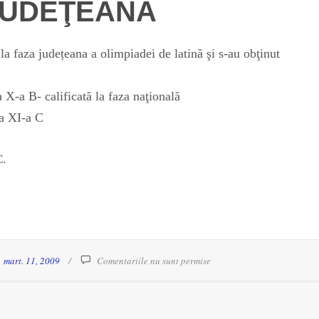
 JUDEŢEANĂ
 la faza județeana a olimpiadei de latină şi s-au obţinut
X-a B- calificată la faza naţională
 a XI-a C
C.
mart. 11, 2009
Comentariile nu sunt permise