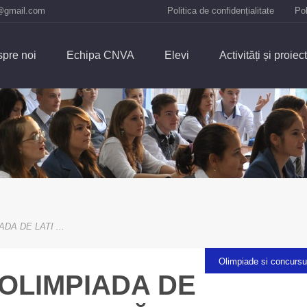
@gmail.com
Politica de confidențialitate
Pol
pre noi
Echipa CNVA
Elevi
Activități și proiec
DA DE LATI ...
Olimpiade si concursu
 OLIMPIADA DE