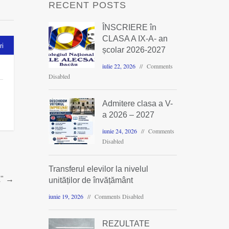
RECENT POSTS
ÎNSCRIERE în
CLASA A IX-A- an
ri
școlar 2026-2027
iulie 22, 2026
Comments
Disabled
Admitere clasa a V-
a 2026 – 2027
iunie 24, 2026
Comments
Disabled
Transferul elevilor la nivelul
"
→
unităților de învățământ
iunie 19, 2026
Comments Disabled
REZULTATE