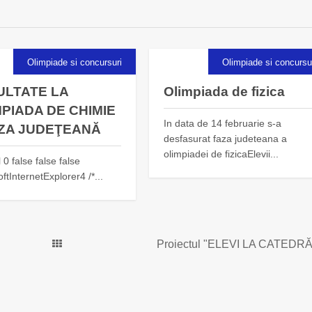
Olimpiade si concursuri
Olimpiade si concursu
ULTATE LA
Olimpiada de fizica
PIADA DE CHIMIE
In data de 14 februarie s-a
AZA JUDEŢEANĂ
desfasurat faza judeteana a
olimpiadei de fizicaElevii...
0 false false false
ftInternetExplorer4 /*...
Proiectul "ELEVI LA CATEDRĂ