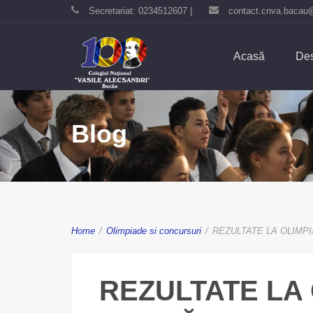
Secretariat: 0234512607 |
contact.cnva.bacau
Acasă
Des
Blog
Home
/
Olimpiade si concursuri
/
REZULTATE LA OLIMPIA
REZULTATE LA