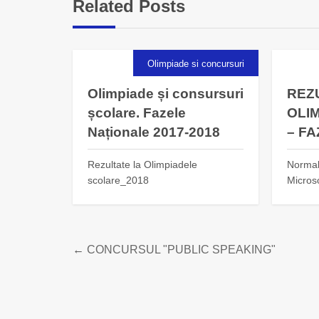
Related Posts
Olimpiade si concursuri
Olimpiade și consursuri
REZ
școlare. Fazele
OLIM
Naționale 2017-2018
– F
Rezultate la Olimpiadele
Normal 
scolare_2018
Microso
←
CONCURSUL "PUBLIC SPEAKING"