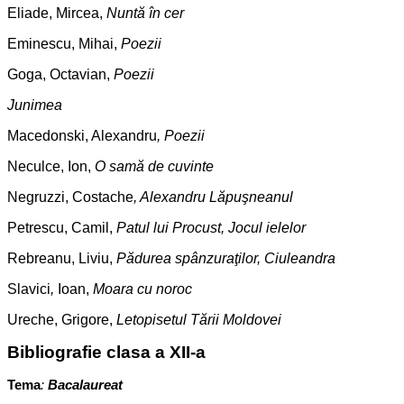
Eliade, Mircea,
Nuntă în cer
Eminescu, Mihai,
Poezii
Goga, Octavian,
Poezii
Junimea
Macedonski, Alexandru
, Poezii
Neculce, Ion,
O samă de cuvinte
Negruzzi, Costache
, Alexandru Lăpuşneanul
Petrescu, Camil,
Patul lui Procust, Jocul ielelor
Rebreanu, Liviu,
Pădurea spânzuraţilor, Ciuleandra
Slavici
,
Ioan,
Moara cu noroc
Ureche, Grigore,
Letopisetul Tării Moldovei
Bibliografie clasa a XII-a
Tema
:
Bacalaureat