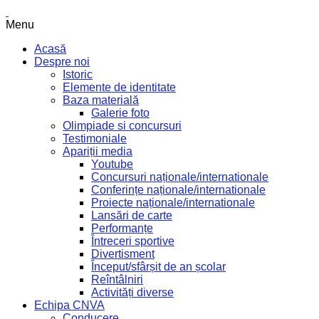
Menu
Acasă
Despre noi
Istoric
Elemente de identitate
Baza materială
Galerie foto
Olimpiade si concursuri
Testimoniale
Apariții media
Youtube
Concursuri naționale/internationale
Conferințe naționale/internationale
Proiecte naționale/internationale
Lansări de carte
Performanțe
Întreceri sportive
Divertisment
Început/sfârșit de an școlar
Reîntâlniri
Activități diverse
Echipa CNVA
Conducere