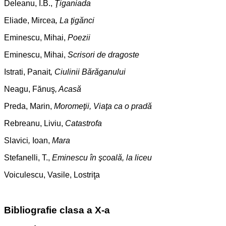
Deleanu, I.B.,
Ţiganiada
Eliade, Mircea
, La ţigănci
Eminescu, Mihai,
Poezii
Eminescu, Mihai,
Scrisori de dragoste
Istrati, Panait
, Ciulinii Bărăganului
Neagu, Fănuş
, Acasă
Preda, Marin,
Moromeţii, Viaţa ca o pradă
Rebreanu, Liviu,
Catastrofa
Slavici
,
Ioan,
Mara
Stefanelli, T.,
Eminescu în şcoală, la liceu
Voiculescu, Vasile, Lostriţa
Bibliografie clasa a X-a