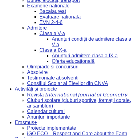
Burse, alocații, transport
Examene nationale
Bacalaureat
Evaluare nationala
EVN 2-4-6
Admitere
Clasa a V-a
Anunțuri condiții de admitere clasa a
V-a
Clasa a IX-a
Anunțuri admitere clasa a IX-a
Oferta educațională
Olimpiade si concursuri
Absolvire
Testimoniale absolvenți
Consiliul Școlar al Elevilor din CNVA
Activități și proiecte
Revista 𝘐𝘯𝘵𝘦𝘳𝘯𝘢𝘵𝘪𝘰𝘯𝘢𝘭 𝘑𝘰𝘶𝘳𝘯𝘢𝘭 𝘰𝘧 𝘎𝘦𝘰𝘮𝘦𝘵𝘳𝘺
Cluburi școlare (cluburi sportive, formații corale,
ansambluri)
Calendar cultural
Anunțuri importante
Erasmus+
Proiecte implementate
iGO ECO – Respect and Care about the Earth