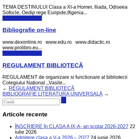
TEMA DESTINULUI Clasa a XI-a Homer, Iliada, Odiseea
Sofocle, Oedip rege Euripide,Ifigenia...
Articole bibliotecă
Bibliografie on-line
www.dexonline.ro www.edu.ro www.didactic.ro
www.prolibro.eu...
Articole bibliotecă
REGULAMENT BIBLIOTECĂ
REGULAMENT de organizare si functionare al bibliotecii
Colegiului Național ,,Vasile...
←
REGULAMENT BIBLIOTECĂ
BIBLIOGRAFIE LITERATURA UNIVERSALĂ
→
Articole recente
ÎNSCRIERE în CLASA A IX-A- an școlar 2026-2027
22
iulie 2026
Admitere clasa a V-a 2026 – 2027
24 iunie 2026