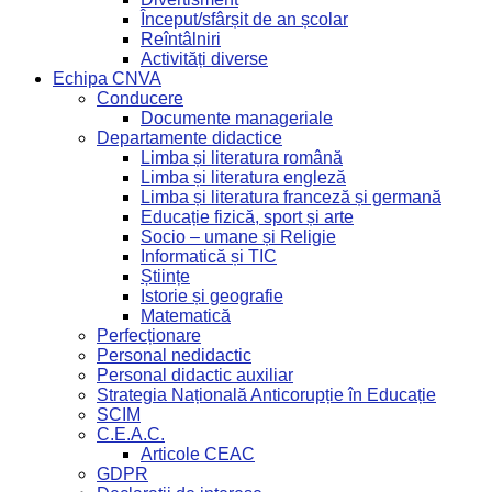
Început/sfârșit de an școlar
Reîntâlniri
Activități diverse
Echipa CNVA
Conducere
Documente manageriale
Departamente didactice
Limba și literatura română
Limba și literatura engleză
Limba și literatura franceză și germană
Educație fizică, sport și arte
Socio – umane și Religie
Informatică și TIC
Științe
Istorie și geografie
Matematică
Perfecționare
Personal nedidactic
Personal didactic auxiliar
Strategia Națională Anticorupție în Educație
SCIM
C.E.A.C.
Articole CEAC
GDPR