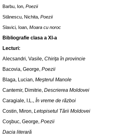
Barbu, Ion,
Poezii
Stănescu, Nichita,
Poezii
Slavici
,
Ioan,
Moara cu noroc
Bibliografie clasa a XI-a
Lecturi:
Alecsandri, Vasile,
Chiriţa în provincie
Bacovia, George,
Poezii
Blaga, Lucian,
Meşterul Manole
Cantemir, Dimitrie,
Descrierea Moldovei
Caragiale, I.L.,
În vreme de război
Costin, Miron,
Letopisetul Tării Moldovei
Coşbuc, George,
Poezii
Dacia literară