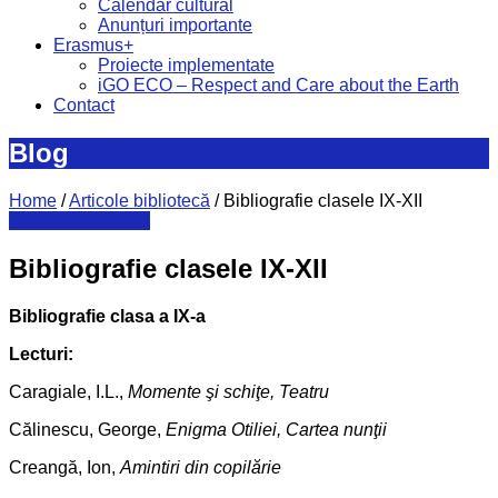
Calendar cultural
Anunțuri importante
Erasmus+
Proiecte implementate
iGO ECO – Respect and Care about the Earth
Contact
Blog
Home
/
Articole bibliotecă
/
Bibliografie clasele IX-XII
Articole bibliotecă
Bibliografie clasele IX-XII
Bibliografie clasa a IX-a
Lecturi:
Caragiale, I.L.,
Momente şi schiţe, Teatru
Călinescu, George,
Enigma Otiliei, Cartea nunţii
Creangă, Ion,
Amintiri din copilărie