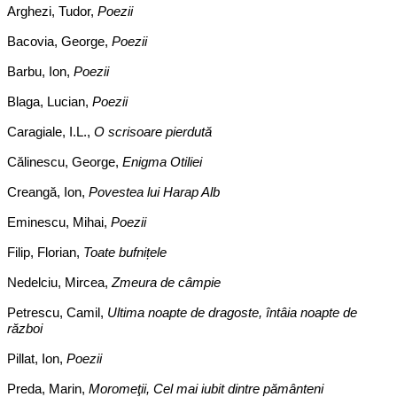
Arghezi, Tudor,
Poezii
Bacovia, George,
Poezii
Barbu, Ion,
Poezii
Blaga, Lucian,
Poezii
Caragiale, I.L.,
O scrisoare pierdută
Călinescu, George,
Enigma Otiliei
Creangă, Ion,
Povestea lui Harap Alb
Eminescu, Mihai,
Poezii
Filip, Florian,
Toate bufnițele
Nedelciu, Mircea,
Zmeura de câmpie
Petrescu, Camil,
Ultima noapte de dragoste, întâia noapte de
război
Pillat, Ion,
Poezii
Preda, Marin,
Moromeţii, Cel mai iubit dintre pământeni