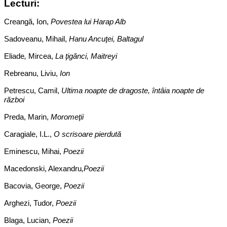
Lecturi:
Creangă, Ion,
Povestea lui Harap Alb
Sadoveanu, Mihail,
Hanu Ancuţei, Baltagul
Eliade
,
Mircea,
La ţigănci, Maitreyi
Rebreanu, Liviu,
Ion
Petrescu, Camil,
Ultima noapte de dragoste, întâia noapte de
război
Preda, Marin,
Moromeţii
Caragiale, I.L.,
O scrisoare pierdută
Eminescu, Mihai,
Poezii
Macedonski, Alexandru
,Poezii
Bacovia, George,
Poezii
Arghezi, Tudor,
Poezii
Blaga, Lucian,
Poezii