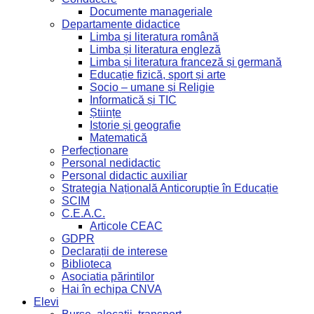
Documente manageriale
Departamente didactice
Limba și literatura română
Limba și literatura engleză
Limba și literatura franceză și germană
Educație fizică, sport și arte
Socio – umane și Religie
Informatică și TIC
Științe
Istorie și geografie
Matematică
Perfecționare
Personal nedidactic
Personal didactic auxiliar
Strategia Națională Anticorupție în Educație
SCIM
C.E.A.C.
Articole CEAC
GDPR
Declarații de interese
Biblioteca
Asociatia părintilor
Hai în echipa CNVA
Elevi