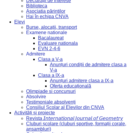
Declarații de interese
Biblioteca
Asociatia părintilor
Hai în echipa CNVA
Elevi
Burse, alocații, transport
Examene nationale
Bacalaureat
Evaluare nationala
EVN 2-4-6
Admitere
Clasa a V-a
Anunțuri condiții de admitere clasa a
V-a
Clasa a IX-a
Anunțuri admitere clasa a IX-a
Oferta educațională
Olimpiade si concursuri
Absolvire
Testimoniale absolvenți
Consiliul Școlar al Elevilor din CNVA
Activități și proiecte
Revista 𝘐𝘯𝘵𝘦𝘳𝘯𝘢𝘵𝘪𝘰𝘯𝘢𝘭 𝘑𝘰𝘶𝘳𝘯𝘢𝘭 𝘰𝘧 𝘎𝘦𝘰𝘮𝘦𝘵𝘳𝘺
Cluburi școlare (cluburi sportive, formații corale,
ansambluri)