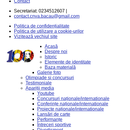
Contact
Secretariat: 0234512607 |
contact.cnva.bacau@gmail.com
Politica de confidențialitate
Politica de utilizare a cookie-urilor
Vizitează vechiul site
Acasă
Despre noi
Istoric
Elemente de identitate
Baza materială
Galerie foto
Olimpiade si concursuri
Testimoniale
Apariții media
Youtube
Concursuri naționale/internationale
Conferințe naționale/internationale
Proiecte naționale/internationale
Lansări de carte
Performanțe
Întreceri sportive
Divertisment