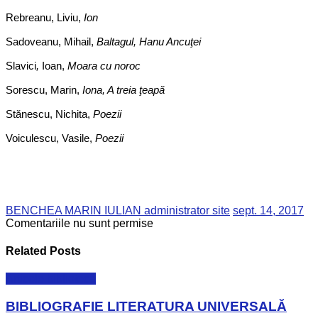
Rebreanu, Liviu,
Ion
Sadoveanu, Mihail,
Baltagul, Hanu Ancuţei
Slavici
,
Ioan,
Moara cu noroc
Sorescu, Marin,
Iona, A treia ţeapă
Stănescu, Nichita,
Poezii
Voiculescu, Vasile,
Poezii
BENCHEA MARIN IULIAN administrator site
sept. 14, 2017
Comentariile nu sunt permise
Related Posts
Articole bibliotecă
BIBLIOGRAFIE LITERATURA UNIVERSALĂ