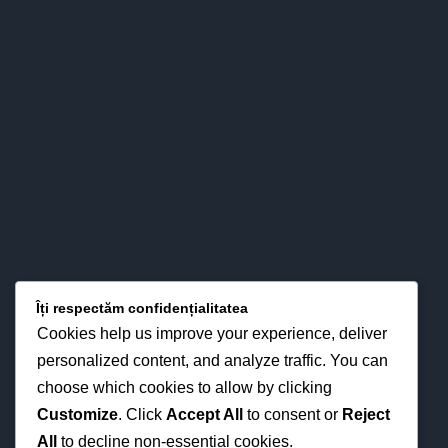
a relaţiilor esenţiale între predare – învăţare - evaluare, cât şi
prin interese pentru strategiile didactice moderne din
perspectiva optimizării proceselor instruirii în funcţie de noua
fizionomie a personalităţii elevului.
LOCAȚIA NOASTRĂ
Îți respectăm confidențialitatea
Cookies help us improve your experience, deliver
personalized content, and analyze traffic. You can
choose which cookies to allow by clicking
Customize
. Click
Accept All
to consent or
Reject
All
to decline non-essential cookies.