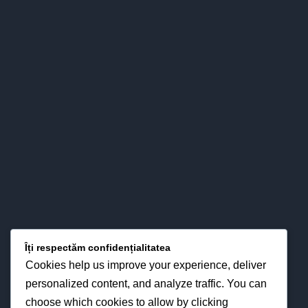
Colegiul nostru s-a impus definitiv în peisajul învăţământului
băcăuan - şi nu numai - atât prin valorizarea pertinent ştiinţifică
a relaţiilor esenţiale între predare – învăţare - evaluare, cât şi
prin interese pentru strategiile didactice moderne din
perspectiva optimizării proceselor instruirii în funcţie de noua
fizionomie a personalităţii elevului.
LOCAȚIA NOASTRĂ
Îți respectăm confidențialitatea
Cookies help us improve your experience, deliver
personalized content, and analyze traffic. You can
choose which cookies to allow by clicking