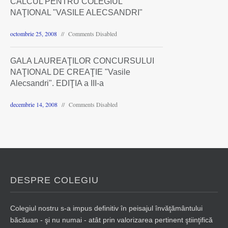
CALCUL PENTRU COLEGIUL
NAŢIONAL "VASILE ALECSANDRI"
octombrie 25, 2008
Comments Disabled
GALA LAUREAŢILOR CONCURSULUI
NAŢIONAL DE CREAŢIE "Vasile
Alecsandri". EDIŢIA a III-a
decembrie 14, 2008
Comments Disabled
DESPRE COLEGIU
Colegiul nostru s-a impus definitiv în peisajul învăţământului
băcăuan - şi nu numai - atât prin valorizarea pertinent ştiinţifică