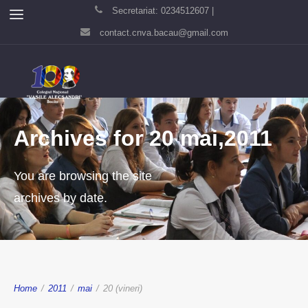
Secretariat: 0234512607 |
contact.cnva.bacau@gmail.com
Archives for 20 mai,2011
You are browsing the site
archives by date.
Home
/
2011
/
mai
/
20 (vineri)