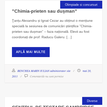
Olimpiade si concursuri
”Chimia-prieten sau dușman”
Ţanțu Alexandru și Ignat Cezar au obținut o mențiune
specială la sesiunea de comunicări științifice ”Chimia-
prieten sau dușman” – faza națională. Elevii au fost
coordonați de prof. Raducu Galeru. […]
AFLĂ MAI MULTE
BENCHEA MARIN IULIAN administrator site
mai 20,
2011
Comentariile nu sunt permise
Diverse