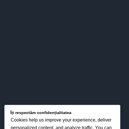
Colegiul nostru s-a impus definitiv în peisajul învăţământului
băcăuan - şi nu numai - atât prin valorizarea pertinent ştiinţifică
a relaţiilor esenţiale între predare – învăţare - evaluare, cât şi
prin interese pentru strategiile didactice moderne din
perspectiva optimizării proceselor instruirii în funcţie de noua
fizionomie a personalităţii elevului.
LOCAȚIA NOASTRĂ
Îți respectăm confidențialitatea
Cookies help us improve your experience, deliver
personalized content, and analyze traffic. You can