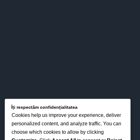
Colegiul nostru s-a impus definitiv în peisajul învăţământului
băcăuan - şi nu numai - atât prin valorizarea pertinent ştiinţifică
a relaţiilor esenţiale între predare – învăţare - evaluare, cât şi
prin interese pentru strategiile didactice moderne din
perspectiva optimizării proceselor instruirii în funcţie de noua
fizionomie a personalităţii elevului.
LOCAȚIA NOASTRĂ
Îți respectăm confidențialitatea
Cookies help us improve your experience, deliver
personalized content, and analyze traffic. You can
choose which cookies to allow by clicking