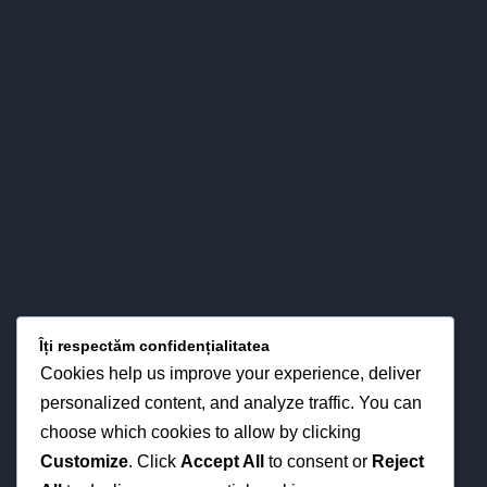
băcăuan - şi nu numai - atât prin valorizarea pertinent ştiinţifică
a relaţiilor esenţiale între predare – învăţare - evaluare, cât şi
prin interese pentru strategiile didactice moderne din
perspectiva optimizării proceselor instruirii în funcţie de noua
fizionomie a personalităţii elevului.
LOCAȚIA NOASTRĂ
Îți respectăm confidențialitatea
Cookies help us improve your experience, deliver
personalized content, and analyze traffic. You can
choose which cookies to allow by clicking
Customize
. Click
Accept All
to consent or
Reject