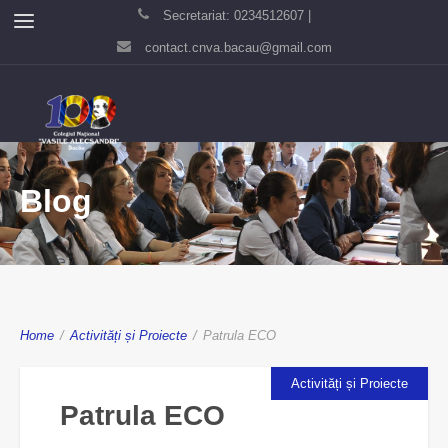
Secretariat: 0234512607 |
contact.cnva.bacau@gmail.com
Blog
Home
/
Activități și Proiecte
/
Patrula ECO
Activități și Proiecte
Patrula ECO