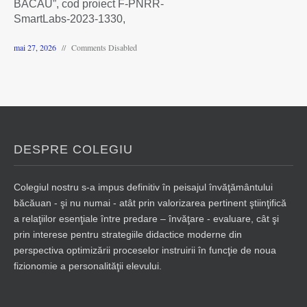
BACĂU”, cod proiect F-PNRR-
SmartLabs-2023-1330,
mai 27, 2026
Comments Disabled
DESPRE COLEGIU
Colegiul nostru s-a impus definitiv în peisajul învăţământului
băcăuan - şi nu numai - atât prin valorizarea pertinent ştiinţifică
a relaţiilor esenţiale între predare – învăţare - evaluare, cât şi
prin interese pentru strategiile didactice moderne din
perspectiva optimizării proceselor instruirii în funcţie de noua
fizionomie a personalităţii elevului.