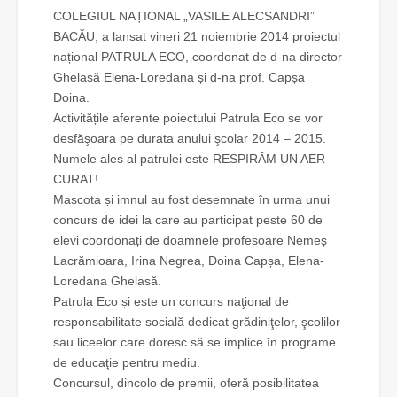
COLEGIUL NAȚIONAL „VASILE ALECSANDRI”
BACĂU, a lansat vineri 21 noiembrie 2014 proiectul
național PATRULA ECO, coordonat de d-na director
Ghelasă Elena-Loredana și d-na prof. Capșa
Doina.
Activitățile aferente poiectului Patrula Eco se vor
desfăşoara pe durata anului şcolar 2014 – 2015.
Numele ales al patrulei este RESPIRĂM UN AER
CURAT!
Mascota și imnul au fost desemnate în urma unui
concurs de idei la care au participat peste 60 de
elevi coordonați de doamnele profesoare Nemeș
Lacrămioara, Irina Negrea, Doina Capșa, Elena-
Loredana Ghelasă.
Patrula Eco și este un concurs naţional de
responsabilitate socială dedicat grădiniţelor, şcolilor
sau liceelor care doresc să se implice ȋn programe
de educaţie pentru mediu.
Concursul, dincolo de premii, oferă posibilitatea