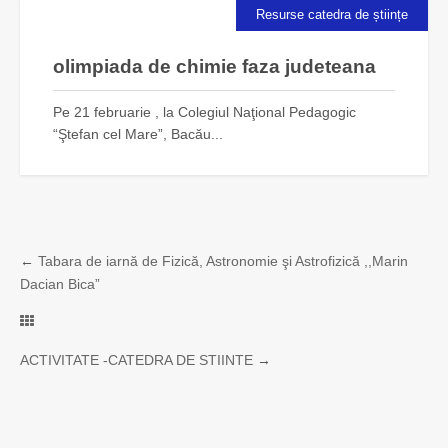
Resurse catedra de științe
olimpiada de chimie faza judeteana
Pe 21 februarie , la Colegiul Naţional Pedagogic
“Ştefan cel Mare”, Bacău...
←
Tabara de iarnă de Fizică, Astronomie şi Astrofizică ,,Marin
Dacian Bica”
ACTIVITATE -CATEDRA DE STIINTE
→