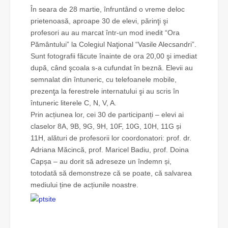
În seara de 28 martie, înfruntând o vreme deloc
prietenoasă, aproape 30 de elevi, părinţi şi
profesori au au marcat într-un mod inedit “Ora
Pământului” la Colegiul Naţional “Vasile Alecsandri”.
Sunt fotografii făcute înainte de ora 20,00 şi imediat
după, când şcoala s-a cufundat în beznă. Elevii au
semnalat din întuneric, cu telefoanele mobile,
prezenţa la ferestrele internatului şi au scris în
întuneric literele C, N, V, A.
Prin acțiunea lor, cei 30 de participanți – elevi ai
claselor 8A, 9B, 9G, 9H, 10F, 10G, 10H, 11G și
11H, alături de profesorii lor coordonatori: prof. dr.
Adriana Măcincă, prof. Maricel Badiu, prof. Doina
Capșa – au dorit să adreseze un îndemn și,
totodată să demonstreze că se poate, că salvarea
mediului ține de acțiunile noastre.