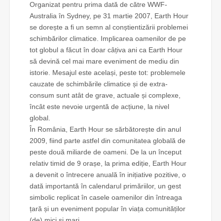
Organizat pentru prima dată de către WWF-
Australia în Sydney, pe 31 martie 2007, Earth Hour
se dorește a fi un semn al conștientizării problemei
schimbărilor climatice. Implicarea oamenilor de pe
tot globul a făcut în doar câțiva ani ca Earth Hour
să devină cel mai mare eveniment de mediu din
istorie. Mesajul este același, peste tot: problemele
cauzate de schimbările climatice și de extra-
consum sunt atât de grave, actuale și complexe,
încât este nevoie urgentă de acțiune, la nivel
global.
În România, Earth Hour se sărbătorește din anul
2009, fiind parte astfel din comunitatea globală de
peste două miliarde de oameni. De la un început
relativ timid de 9 orașe, la prima ediție, Earth Hour
a devenit o întrecere anuală în inițiative pozitive, o
dată importantă în calendarul primăriilor, un gest
simbolic replicat în casele oamenilor din întreaga
țară și un eveniment popular în viața comunităților
(de) mici și mari.