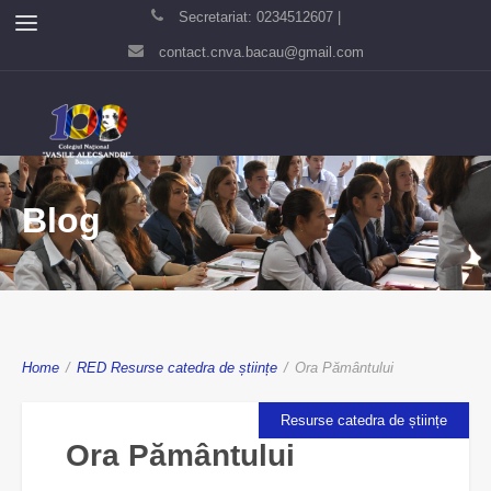
Secretariat: 0234512607 |
contact.cnva.bacau@gmail.com
Blog
Home
/
RED
Resurse catedra de științe
/
Ora Pământului
Resurse catedra de științe
Ora Pământului