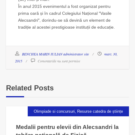
În anul 2015 evenimentul a fost organizat pentru
prima oară și în cadrul Colegiului Național ″Vasile
Alecsandri″, dorindu-se să devină un element de
tradiție al acestei prestigioase instituții de educație.
BENCHEA MARIN IULIAN administrator site
mart. 30,
2015
Comentariile nu sunt permise
Related Posts
,
Olimpiade si concursuri
Resurse catedra de științe
Medalii pentru elevii din Alecsandri la