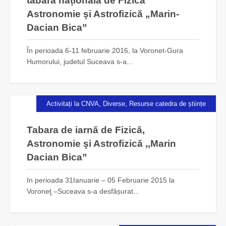
tabăra națională de Fizică
Astronomie şi Astrofizică „Marin-
Dacian Bica”
În perioada 6-11 februarie 2016, la Voronet-Gura
Humorului, judetul Suceava s-a...
,
,
Activitați la CNVA
Diverse
Resurse catedra de științe
Tabara de iarnă de Fizică,
Astronomie şi Astrofizică ,,Marin
Dacian Bica”
In perioada 31Ianuarie – 05 Februarie 2015 la
Voroneţ –Suceava s-a desfășurat...