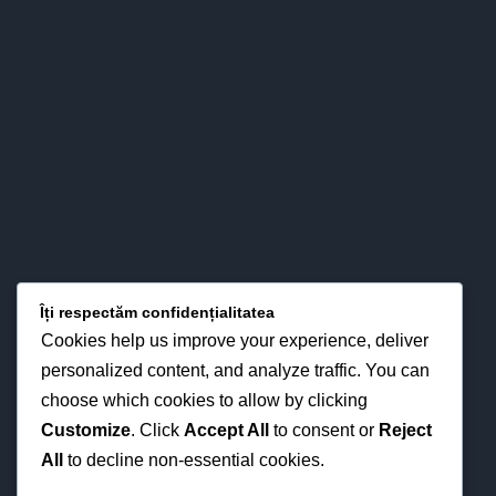
prin interese pentru strategiile didactice moderne din
perspectiva optimizării proceselor instruirii în funcţie de noua
fizionomie a personalităţii elevului.
LOCAȚIA NOASTRĂ
Îți respectăm confidențialitatea
Cookies help us improve your experience, deliver
personalized content, and analyze traffic. You can
choose which cookies to allow by clicking
Customize
. Click
Accept All
to consent or
Reject
All
to decline non-essential cookies.