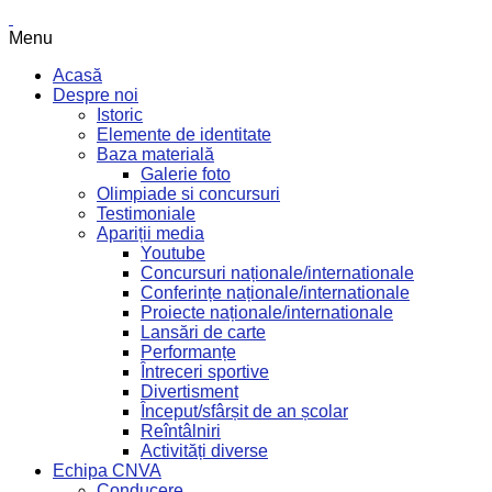
Menu
Acasă
Despre noi
Istoric
Elemente de identitate
Baza materială
Galerie foto
Olimpiade si concursuri
Testimoniale
Apariții media
Youtube
Concursuri naționale/internationale
Conferințe naționale/internationale
Proiecte naționale/internationale
Lansări de carte
Performanțe
Întreceri sportive
Divertisment
Început/sfârșit de an școlar
Reîntâlniri
Activități diverse
Echipa CNVA
Conducere