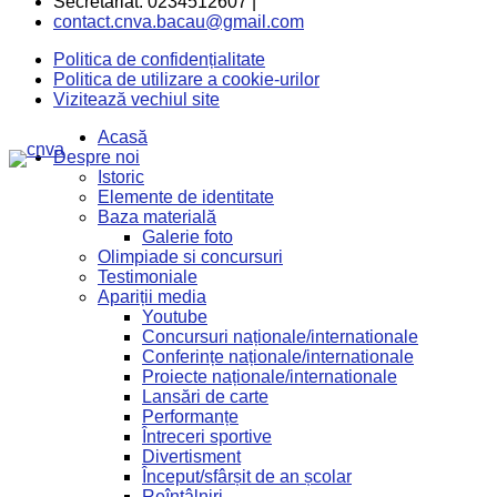
Secretariat: 0234512607 |
contact.cnva.bacau@gmail.com
Politica de confidențialitate
Politica de utilizare a cookie-urilor
Vizitează vechiul site
Acasă
Despre noi
Istoric
Elemente de identitate
Baza materială
Galerie foto
Olimpiade si concursuri
Testimoniale
Apariții media
Youtube
Concursuri naționale/internationale
Conferințe naționale/internationale
Proiecte naționale/internationale
Lansări de carte
Performanțe
Întreceri sportive
Divertisment
Început/sfârșit de an școlar
Reîntâlniri