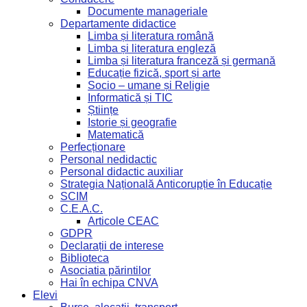
Documente manageriale
Departamente didactice
Limba și literatura română
Limba și literatura engleză
Limba și literatura franceză și germană
Educație fizică, sport și arte
Socio – umane și Religie
Informatică și TIC
Științe
Istorie și geografie
Matematică
Perfecționare
Personal nedidactic
Personal didactic auxiliar
Strategia Națională Anticorupție în Educație
SCIM
C.E.A.C.
Articole CEAC
GDPR
Declarații de interese
Biblioteca
Asociatia părintilor
Hai în echipa CNVA
Elevi