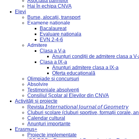
Asociatia părintilor
Hai în echipa CNVA
Elevi
Burse, alocații, transport
Examene nationale
Bacalaureat
Evaluare nationala
EVN 2-4-6
Admitere
Clasa a V-a
Anunțuri condiții de admitere clasa a V-
Clasa a IX-a
Anunțuri admitere clasa a IX-a
Oferta educațională
Olimpiade si concursuri
Absolvire
Testimoniale absolvenți
Consiliul Școlar al Elevilor din CNVA
Activități și proiecte
Revista 𝘐𝘯𝘵𝘦𝘳𝘯𝘢𝘵𝘪𝘰𝘯𝘢𝘭 𝘑𝘰𝘶𝘳𝘯𝘢𝘭 𝘰𝘧 𝘎𝘦𝘰𝘮𝘦𝘵𝘳𝘺
Cluburi școlare (cluburi sportive, formații corale, a
Calendar cultural
Anunțuri importante
Erasmus+
Proiecte implementate