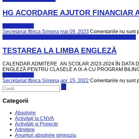
HG ACORDARE AJUTOR FINANCIAR A
Află mai multe
Secretariat Iftinca Simona
mai 09, 2023
Comentariile nu sunt 
Admitere
,
Anunturi importante
,
Anunțuri inscriere clasa a IX-a
TESTAREA LA LIMBA ENGLEZĂ
CALENDAR ADMITERE AN ȘCOLAR 2023-2024 ÎN DATA D
ENGLEZĂ PENTRU CLASELE A IX-A CU PROGRAM BILING
Află mai multe
Secretariat Iftinca Simona
apr. 15, 2022
Comentariile nu sunt 
Categorii
Absolvire
Activitați la CNVA
Activități și Proiecte
Admitere
Anunțuri absolvire gimnaziu