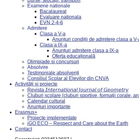
Burse, alocații, transport
Examene nationale
Bacalaureat
Evaluare nationala
EVN 2-4-6
Admitere
Clasa a V-a
Anunțuri condiții de admitere clasa a V-
Clasa a IX-a
Anunțuri admitere clasa a IX-a
Oferta educațională
Olimpiade si concursuri
Absolvire
Testimoniale absolvenți
Consiliul Școlar al Elevilor din CNVA
Activități și proiecte
Revista 𝘐𝘯𝘵𝘦𝘳𝘯𝘢𝘵𝘪𝘰𝘯𝘢𝘭 𝘑𝘰𝘶𝘳𝘯𝘢𝘭 𝘰𝘧 𝘎𝘦𝘰𝘮𝘦𝘵𝘳𝘺
Cluburi școlare (cluburi sportive, formații corale, a
Calendar cultural
Anunțuri importante
Erasmus+
Proiecte implementate
iGO ECO – Respect and Care about the Earth
Contact