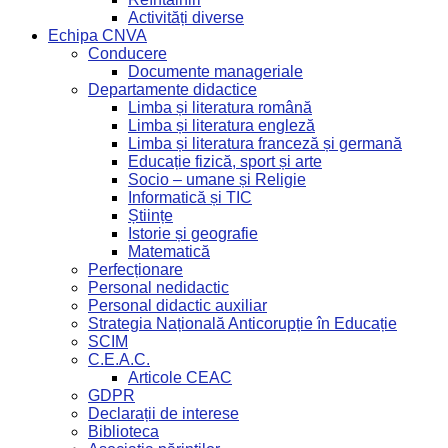
Activități diverse
Echipa CNVA
Conducere
Documente manageriale
Departamente didactice
Limba și literatura română
Limba și literatura engleză
Limba și literatura franceză și germană
Educație fizică, sport și arte
Socio – umane și Religie
Informatică și TIC
Științe
Istorie și geografie
Matematică
Perfecționare
Personal nedidactic
Personal didactic auxiliar
Strategia Națională Anticorupție în Educație
SCIM
C.E.A.C.
Articole CEAC
GDPR
Declarații de interese
Biblioteca