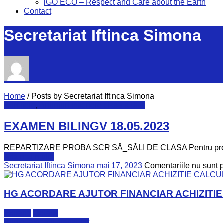
iGO ECO – Respect and Care about the Earth
Contact
Secretariat Iftinca Simona
Home
/
Posts by Secretariat Iftinca Simona
Admitere
,
Anunțuri inscriere clasa a IX-a
EXAMEN BILINGV 18.05.2023
REPARTIZARE PROBA SCRISĂ_SĂLI DE CLASA Pentru proba o
Află mai multe
Secretariat Iftinca Simona
mai 17, 2023
Comentariile nu sunt 
HG ACORDARE AJUTOR FINANCIAR ACHIZITI
Expand
Details
Burse, alocații, transport