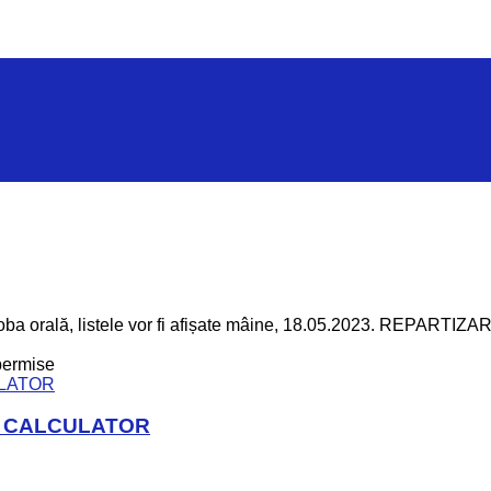
rală, listele vor fi afișate mâine, 18.05.2023. REPART
permise
E CALCULATOR