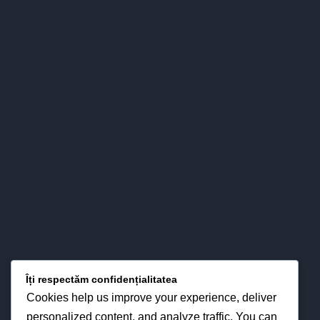
Colegiul nostru s-a impus definitiv în peisajul învăţământului
băcăuan - şi nu numai - atât prin valorizarea pertinent ştiinţifică
a relaţiilor esenţiale între predare – învăţare - evaluare, cât şi
prin interese pentru strategiile didactice moderne din
perspectiva optimizării proceselor instruirii în funcţie de noua
fizionomie a personalităţii elevului.
LOCAȚIA NOASTRĂ
Îți respectăm confidențialitatea
Cookies help us improve your experience, deliver
personalized content, and analyze traffic. You can