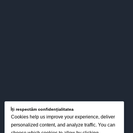
Colegiul nostru s-a impus definitiv în peisajul învăţământului
băcăuan - şi nu numai - atât prin valorizarea pertinent ştiinţifică
a relaţiilor esenţiale între predare – învăţare - evaluare, cât şi
prin interese pentru strategiile didactice moderne din
perspectiva optimizării proceselor instruirii în funcţie de noua
fizionomie a personalităţii elevului.
LOCAȚIA NOASTRĂ
Îți respectăm confidențialitatea
Cookies help us improve your experience, deliver
personalized content, and analyze traffic. You can
choose which cookies to allow by clicking