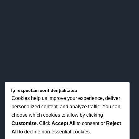
prin interese pentru strategiile didactice moderne din
perspectiva optimizării proceselor instruirii în funcţie de noua
fizionomie a personalităţii elevului.
LOCAȚIA NOASTRĂ
Îți respectăm confidențialitatea
Cookies help us improve your experience, deliver
personalized content, and analyze traffic. You can
choose which cookies to allow by clicking
Customize
. Click
Accept All
to consent or
Reject
All
to decline non-essential cookies.