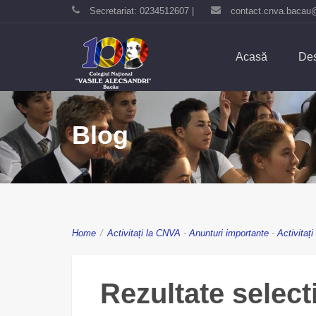
Secretariat: 0234512607 |
contact.cnva.bacau
Acasă
Des
Blog
Home
/
Activitați la CNVA
-
Anunturi importante
-
Activitaț
Rezultate select