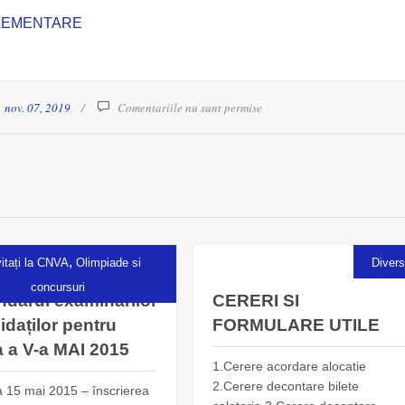
PLEMENTARE
nov. 07, 2019
Comentariile nu sunt permise
,
vitați la CNVA
Olimpiade si
Diver
concursuri
ndarul examinărilor
CERERI SI
idaților pentru
FORMULARE UTILE
a a V-a MAI 2015
1.Cerere acordare alocatie
2.Cerere decontare bilete
a 15 mai 2015 – înscrierea