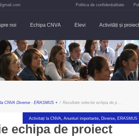
@gmail.com
Politica de confidențialitate
Pol
pre noi
Echipa CNVA
Elevi
Activități și proiec
i la CNVA
Diverse
-
ERASMUS +
/
Rezultate selectie echipa de p ...
,
,
,
Activitați la CNVA
Anunturi importante
Diverse
ERASMUS 
ie echipa de proiect