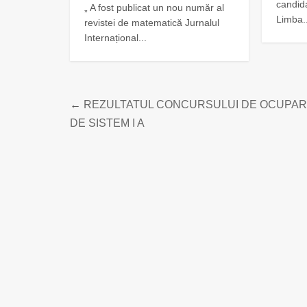
candid
„ A fost publicat un nou număr al
Limba..
revistei de matematică Jurnalul
Internațional...
←
REZULTATUL CONCURSULUI DE OCUPARE 
DE SISTEM I A