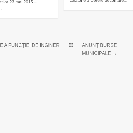
calatorie 3.Cerere decontare...
aților 23 mai 2015 –
.
A FUNCȚIEI DE INGINER
ANUNȚ BURSE
MUNICIPALE
→