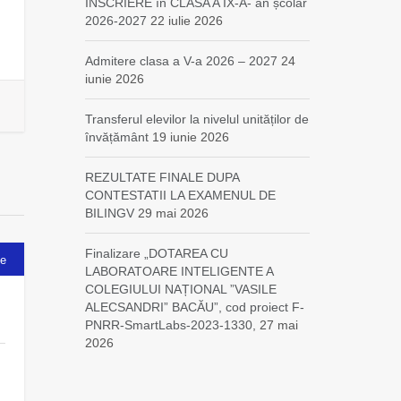
ÎNSCRIERE în CLASA A IX-A- an școlar
2026-2027
22 iulie 2026
Admitere clasa a V-a 2026 – 2027
24
iunie 2026
Transferul elevilor la nivelul unităților de
învățământ
19 iunie 2026
REZULTATE FINALE DUPA
CONTESTATII LA EXAMENUL DE
BILINGV
29 mai 2026
Finalizare „DOTAREA CU
se
LABORATOARE INTELIGENTE A
COLEGIULUI NAȚIONAL ”VASILE
ALECSANDRI” BACĂU”, cod proiect F-
PNRR-SmartLabs-2023-1330,
27 mai
2026