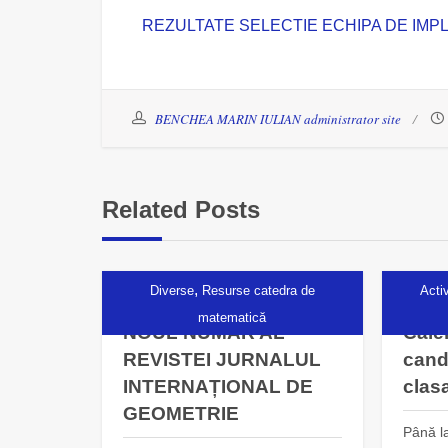
REZULTATE SELECTIE ECHIPA DE IM
BENCHEA MARIN IULIAN administrator site
Related Posts
,
Diverse
Resurse catedra de
Acti
matematică
NOUL NUMĂR AL
Cale
REVISTEI JURNALUL
cand
INTERNAȚIONAL DE
clas
GEOMETRIE
Până l