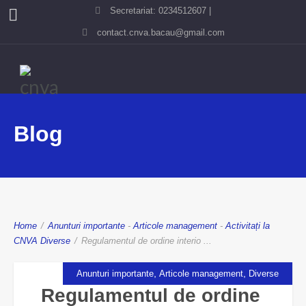
Secretariat: 0234512607 |
contact.cnva.bacau@gmail.com
Blog
Home
/
Anunturi importante
-
Articole management
-
Activitați la
CNVA
Diverse
/
Regulamentul de ordine interio ...
,
,
Anunturi importante
Articole management
Diverse
Regulamentul de ordine