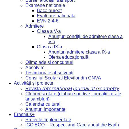
Burse, alocații, transport
Examene nationale
Bacalaureat
Evaluare nationala
EVN 2-4-6
Admitere
Clasa a V-a
Anunțuri condiții de admitere clasa a
V-a
Clasa a IX-a
Anunțuri admitere clasa a IX-a
Oferta educațională
Olimpiade si concursuri
Absolvire
Testimoniale absolvenți
Consiliul Școlar al Elevilor din CNVA
Activități și proiecte
Revista 𝘐𝘯𝘵𝘦𝘳𝘯𝘢𝘵𝘪𝘰𝘯𝘢𝘭 𝘑𝘰𝘶𝘳𝘯𝘢𝘭 𝘰𝘧 𝘎𝘦𝘰𝘮𝘦𝘵𝘳𝘺
Cluburi școlare (cluburi sportive, formații corale,
ansambluri)
Calendar cultural
Anunțuri importante
Erasmus+
Proiecte implementate
iGO ECO – Respect and Care about the Earth