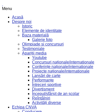
Menu
Acasă
Despre noi
Istoric
Elemente de identitate
Baza materială
Galerie foto
Olimpiade si concursuri
Testimoniale
Apariții media
Youtube
Concursuri naționale/internationale
Conferințe naționale/internationale
Proiecte naționale/internationale
Lansări de carte
Performanțe
Întreceri sportive
Divertisment
Început/sfârșit de an școlar
Reîntâlniri
Activități diverse
Echipa CNVA
Conducere