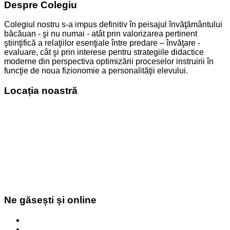
Despre Colegiu
Colegiul nostru s-a impus definitiv în peisajul învăţământului
băcăuan - şi nu numai - atât prin valorizarea pertinent
ştiinţifică a relaţiilor esenţiale între predare – învăţare -
evaluare, cât şi prin interese pentru strategiile didactice
moderne din perspectiva optimizării proceselor instruirii în
funcţie de noua fizionomie a personalităţii elevului.
Locația noastră
Ne găsești și online