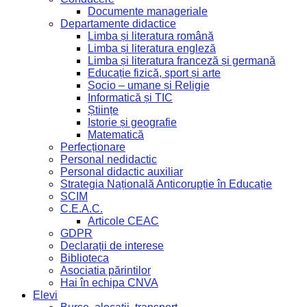
Documente manageriale
Departamente didactice
Limba și literatura română
Limba și literatura engleză
Limba și literatura franceză și germană
Educație fizică, sport și arte
Socio – umane și Religie
Informatică și TIC
Științe
Istorie și geografie
Matematică
Perfecționare
Personal nedidactic
Personal didactic auxiliar
Strategia Națională Anticorupție în Educație
SCIM
C.E.A.C.
Articole CEAC
GDPR
Declarații de interese
Biblioteca
Asociatia părintilor
Hai în echipa CNVA
Elevi