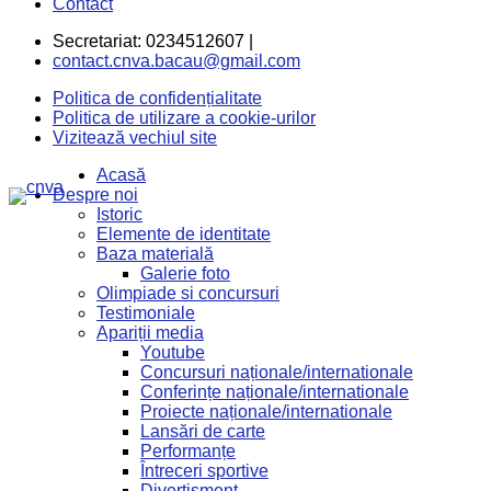
Contact
Secretariat: 0234512607 |
contact.cnva.bacau@gmail.com
Politica de confidențialitate
Politica de utilizare a cookie-urilor
Vizitează vechiul site
Acasă
Despre noi
Istoric
Elemente de identitate
Baza materială
Galerie foto
Olimpiade si concursuri
Testimoniale
Apariții media
Youtube
Concursuri naționale/internationale
Conferințe naționale/internationale
Proiecte naționale/internationale
Lansări de carte
Performanțe
Întreceri sportive
Divertisment