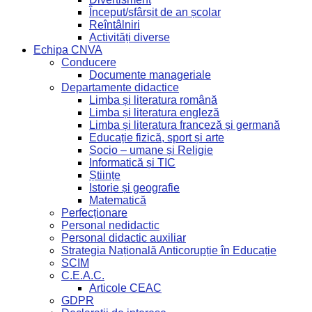
Început/sfârșit de an școlar
Reîntâlniri
Activități diverse
Echipa CNVA
Conducere
Documente manageriale
Departamente didactice
Limba și literatura română
Limba și literatura engleză
Limba și literatura franceză și germană
Educație fizică, sport și arte
Socio – umane și Religie
Informatică și TIC
Științe
Istorie și geografie
Matematică
Perfecționare
Personal nedidactic
Personal didactic auxiliar
Strategia Națională Anticorupție în Educație
SCIM
C.E.A.C.
Articole CEAC
GDPR