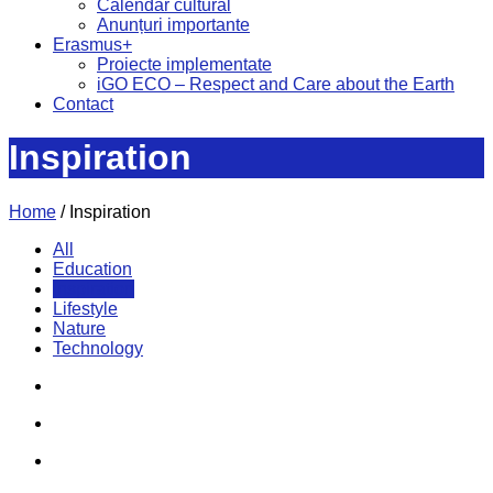
Calendar cultural
Anunțuri importante
Erasmus+
Proiecte implementate
iGO ECO – Respect and Care about the Earth
Contact
Inspiration
Home
/
Inspiration
All
Education
Inspiration
Lifestyle
Nature
Technology