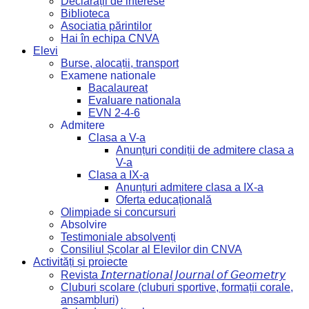
Declarații de interese
Biblioteca
Asociatia părintilor
Hai în echipa CNVA
Elevi
Burse, alocații, transport
Examene nationale
Bacalaureat
Evaluare nationala
EVN 2-4-6
Admitere
Clasa a V-a
Anunțuri condiții de admitere clasa a
V-a
Clasa a IX-a
Anunțuri admitere clasa a IX-a
Oferta educațională
Olimpiade si concursuri
Absolvire
Testimoniale absolvenți
Consiliul Școlar al Elevilor din CNVA
Activități și proiecte
Revista 𝘐𝘯𝘵𝘦𝘳𝘯𝘢𝘵𝘪𝘰𝘯𝘢𝘭 𝘑𝘰𝘶𝘳𝘯𝘢𝘭 𝘰𝘧 𝘎𝘦𝘰𝘮𝘦𝘵𝘳𝘺
Cluburi școlare (cluburi sportive, formații corale,
ansambluri)