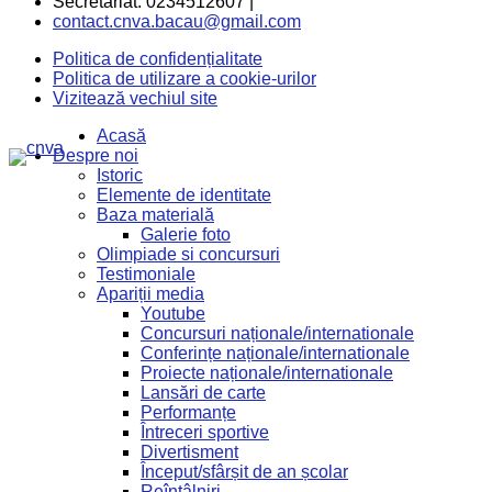
Secretariat: 0234512607 |
contact.cnva.bacau@gmail.com
Politica de confidențialitate
Politica de utilizare a cookie-urilor
Vizitează vechiul site
Acasă
Despre noi
Istoric
Elemente de identitate
Baza materială
Galerie foto
Olimpiade si concursuri
Testimoniale
Apariții media
Youtube
Concursuri naționale/internationale
Conferințe naționale/internationale
Proiecte naționale/internationale
Lansări de carte
Performanțe
Întreceri sportive
Divertisment
Început/sfârșit de an școlar
Reîntâlniri