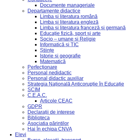
Documente manageriale
Departamente didactice
Limba și literatura română
Limba și literatura engleză
Limba și literatura franceză și germană
Educație fizică, sport și arte
Socio – umane și Religie
Informatică și TIC
Științe
Istorie și geografie
Matematică
Perfecționare
Personal nedidactic
Personal didactic auxiliar
Strategia Națională Anticorupție în Educație
SCIM
C.E.A.C.
Articole CEAC
GDPR
Declarații de interese
Biblioteca
Asociatia părintilor
Hai în echipa CNVA
Elevi