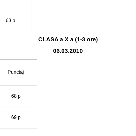
63 p
CLASA
a X a (1-3 ore)
06.03.2010
Punctaj
68 p
69 p