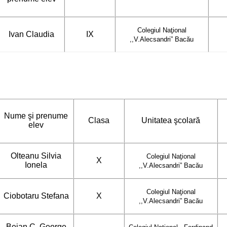
Colegiul Naţional
Ivan Claudia
IX
,,V.Alecsandri” Bacău
Nume şi prenume
Clasa
Unitatea şcolară
elev
Olteanu Silvia
Colegiul Naţional
X
Ionela
,,V.Alecsandri” Bacău
Colegiul Naţional
Ciobotaru Stefana
X
,,V.Alecsandri” Bacău
Bejan C. George