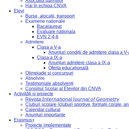
Asociatia părintilor
Hai în echipa CNVA
Elevi
Burse, alocații, transport
Examene nationale
Bacalaureat
Evaluare nationala
EVN 2-4-6
Admitere
Clasa a V-a
Anunțuri condiții de admitere clasa a V-
Clasa a IX-a
Anunțuri admitere clasa a IX-a
Oferta educațională
Olimpiade si concursuri
Absolvire
Testimoniale absolvenți
Consiliul Școlar al Elevilor din CNVA
Activități și proiecte
Revista 𝘐𝘯𝘵𝘦𝘳𝘯𝘢𝘵𝘪𝘰𝘯𝘢𝘭 𝘑𝘰𝘶𝘳𝘯𝘢𝘭 𝘰𝘧 𝘎𝘦𝘰𝘮𝘦𝘵𝘳𝘺
Cluburi școlare (cluburi sportive, formații corale, a
Calendar cultural
Anunțuri importante
Erasmus+
Proiecte implementate