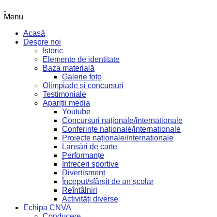
Menu
Acasă
Despre noi
Istoric
Elemente de identitate
Baza materială
Galerie foto
Olimpiade si concursuri
Testimoniale
Apariții media
Youtube
Concursuri naționale/internationale
Conferințe naționale/internationale
Proiecte naționale/internationale
Lansări de carte
Performanțe
Întreceri sportive
Divertisment
Început/sfârșit de an școlar
Reîntâlniri
Activități diverse
Echipa CNVA
Conducere