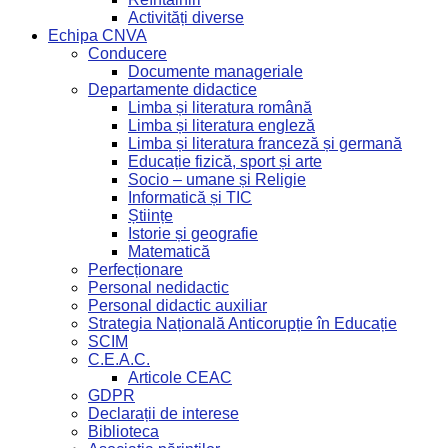
Activități diverse
Echipa CNVA
Conducere
Documente manageriale
Departamente didactice
Limba și literatura română
Limba și literatura engleză
Limba și literatura franceză și germană
Educație fizică, sport și arte
Socio – umane și Religie
Informatică și TIC
Științe
Istorie și geografie
Matematică
Perfecționare
Personal nedidactic
Personal didactic auxiliar
Strategia Națională Anticorupție în Educație
SCIM
C.E.A.C.
Articole CEAC
GDPR
Declarații de interese
Biblioteca