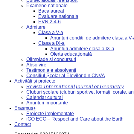
Burse, alocații, transport
Examene nationale
Bacalaureat
Evaluare nationala
EVN 2-4-6
Admitere
Clasa a V-a
Anunțuri condiții de admitere clasa a V-
Clasa a IX-a
Anunțuri admitere clasa a IX-a
Oferta educațională
Olimpiade si concursuri
Absolvire
Testimoniale absolvenți
Consiliul Școlar al Elevilor din CNVA
Activități și proiecte
Revista 𝘐𝘯𝘵𝘦𝘳𝘯𝘢𝘵𝘪𝘰𝘯𝘢𝘭 𝘑𝘰𝘶𝘳𝘯𝘢𝘭 𝘰𝘧 𝘎𝘦𝘰𝘮𝘦𝘵𝘳𝘺
Cluburi școlare (cluburi sportive, formații corale, a
Calendar cultural
Anunțuri importante
Erasmus+
Proiecte implementate
iGO ECO – Respect and Care about the Earth
Contact