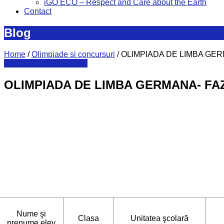
iGO ECO – Respect and Care about the Earth
Contact
Blog
Home
/
Olimpiade si concursuri
/
OLIMPIADA DE LIMBA GERM
Olimpiade si concursuri
OLIMPIADA DE LIMBA GERMANA- FA
Nume şi
Clasa
Unitatea şcolară
prenume elev