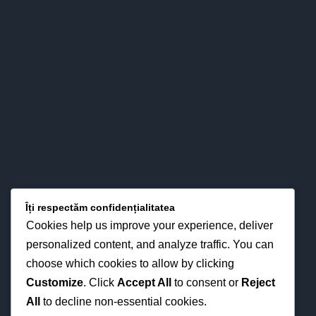
a relaţiilor esenţiale între predare – învăţare - evaluare, cât şi
prin interese pentru strategiile didactice moderne din
perspectiva optimizării proceselor instruirii în funcţie de noua
fizionomie a personalităţii elevului.
LOCAȚIA NOASTRĂ
Îți respectăm confidențialitatea
Cookies help us improve your experience, deliver
personalized content, and analyze traffic. You can
choose which cookies to allow by clicking
Customize
. Click
Accept All
to consent or
Reject
All
to decline non-essential cookies.