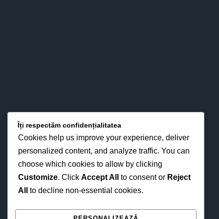
perspectiva optimizării proceselor instruirii în funcţie de noua
fizionomie a personalităţii elevului.
LOCAȚIA NOASTRĂ
Îți respectăm confidențialitatea
Cookies help us improve your experience, deliver
personalized content, and analyze traffic. You can
choose which cookies to allow by clicking
Customize
. Click
Accept All
to consent or
Reject
All
to decline non-essential cookies.
NE GĂSEȘTI ȘI ONLINE
PERSONALIZEAZĂ