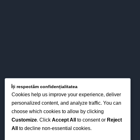
prin interese pentru strategiile didactice moderne din
perspectiva optimizării proceselor instruirii în funcţie de noua
fizionomie a personalităţii elevului.
LOCAȚIA NOASTRĂ
Îți respectăm confidențialitatea
Cookies help us improve your experience, deliver
personalized content, and analyze traffic. You can
choose which cookies to allow by clicking
Customize
. Click
Accept All
to consent or
Reject
All
to decline non-essential cookies.
NE GĂSEȘTI ȘI ONLINE