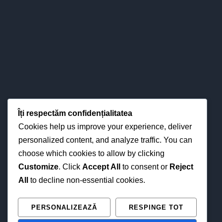
DESPRE COLEGIU
Colegiul nostru s-a impus definitiv în
Îți respectăm confidențialitatea
peisajul învăţământului băcăuan - şi
Cookies help us improve your experience, deliver
nu numai - atât prin valorizarea
personalized content, and analyze traffic. You can
pertinent ştiinţifică a relaţiilor
choose which cookies to allow by clicking
esenţiale între predare – învăţare -
Customize
. Click
Accept All
to consent or
Reject
evaluare, cât şi prin interese pentru
All
to decline non-essential cookies.
strategiile didactice moderne din
perspectiva optimizării proceselor
PERSONALIZEAZĂ
RESPINGE TOT
instruirii în funcţie de noua fizionomie