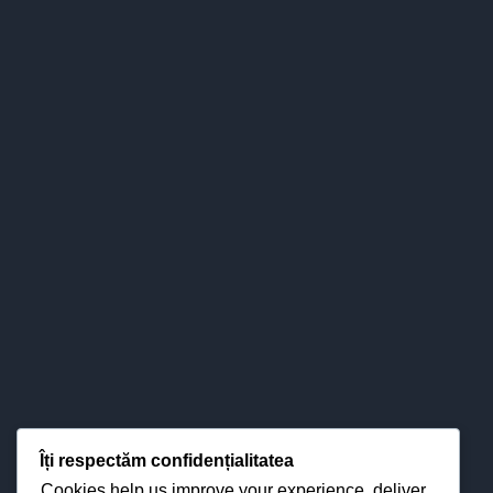
noiembrie 2024
HCA nr. 37-01.11.2024 HCA nr.
39-38-11.11.2024
←
Anunț selecție dosare pentru concurs
de bibiliotecar
DESPRE COLEGIU
Colegiul nostru s-a impus definitiv în
Îți respectăm confidențialitatea
peisajul învăţământului băcăuan - şi
Cookies help us improve your experience, deliver