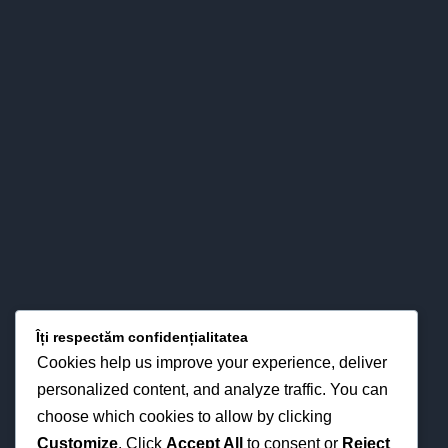
băcăuan - şi nu numai - atât prin valorizarea pertinent ştiinţifică
a relaţiilor esenţiale între predare – învăţare - evaluare, cât şi
prin interese pentru strategiile didactice moderne din
perspectiva optimizării proceselor instruirii în funcţie de noua
fizionomie a personalităţii elevului.
LOCAȚIA NOASTRĂ
Îți respectăm confidențialitatea
Cookies help us improve your experience, deliver
personalized content, and analyze traffic. You can
choose which cookies to allow by clicking
Customize
. Click
Accept All
to consent or
Reject