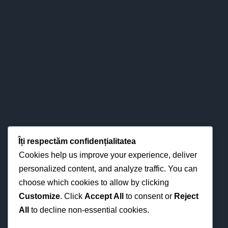
←
HOTĂRÂRI ALE CA ÎN PERIOADA 14.04-
17.12.2021
DESPRE COLEGIU
Colegiul nostru s-a impus definitiv în
Îți respectăm confidențialitatea
peisajul învăţământului băcăuan - şi
Cookies help us improve your experience, deliver
nu numai - atât prin valorizarea
personalized content, and analyze traffic. You can
pertinent ştiinţifică a relaţiilor
choose which cookies to allow by clicking
esenţiale între predare – învăţare -
Customize
. Click
Accept All
to consent or
Reject
evaluare, cât şi prin interese pentru
All
to decline non-essential cookies.
strategiile didactice moderne din
perspectiva optimizării proceselor