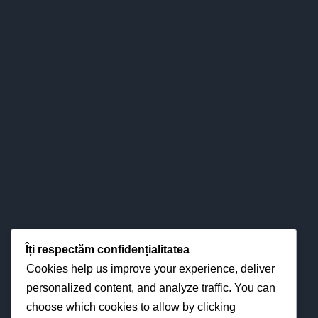
DESPRE COLEGIU
Colegiul nostru s-a impus definitiv în
Îți respectăm confidențialitatea
peisajul învăţământului băcăuan - şi
Cookies help us improve your experience, deliver
nu numai - atât prin valorizarea
personalized content, and analyze traffic. You can
pertinent ştiinţifică a relaţiilor
choose which cookies to allow by clicking
esenţiale între predare – învăţare -