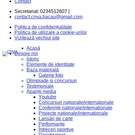
Contact
Secretariat: 0234512607 |
contact.cnva.bacau@gmail.com
Politica de confidențialitate
Politica de utilizare a cookie-urilor
Vizitează vechiul site
Acasă
Despre noi
Istoric
Elemente de identitate
Baza materială
Galerie foto
Olimpiade si concursuri
Testimoniale
Apariții media
Youtube
Concursuri naționale/internationale
Conferințe naționale/internationale
Proiecte naționale/internationale
Lansări de carte
Performanțe
Întreceri sportive
Divertisment