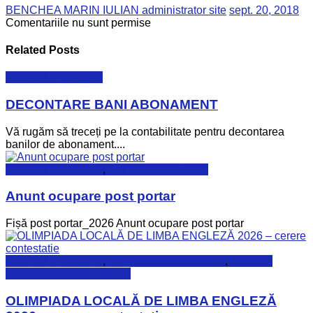
BENCHEA MARIN IULIAN administrator site
sept. 20, 2018
Comentariile nu sunt permise
Related Posts
Anunturi importante
DECONTARE BANI ABONAMENT
Vă rugăm să treceți pe la contabilitate pentru decontarea
banilor de abonament....
Anunturi importante
,
Hai în echipa CNVA
Anunt ocupare post portar
Fișă post portar_2026 Anunt ocupare post portar
Anunturi importante
,
Olimpiade si concursuri
,
Resurse
catedra de limbă engleză
OLIMPIADA LOCALĂ DE LIMBA ENGLEZĂ