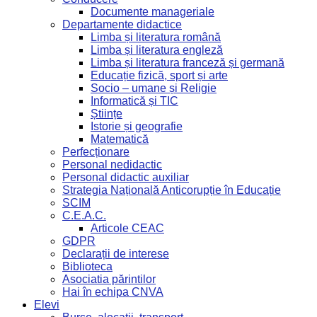
Documente manageriale
Departamente didactice
Limba și literatura română
Limba și literatura engleză
Limba și literatura franceză și germană
Educație fizică, sport și arte
Socio – umane și Religie
Informatică și TIC
Științe
Istorie și geografie
Matematică
Perfecționare
Personal nedidactic
Personal didactic auxiliar
Strategia Națională Anticorupție în Educație
SCIM
C.E.A.C.
Articole CEAC
GDPR
Declarații de interese
Biblioteca
Asociatia părintilor
Hai în echipa CNVA
Elevi