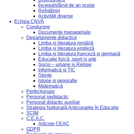
Început/sfârșit de an școlar
Reîntâlniri
Activități diverse
Echipa CNVA
Conducere
Documente manageriale
Departamente didactice
Limba și literatura română
Limba și literatura engleză
Limba și literatura franceză și germană
Educație fizică, sport și arte
Socio – umane și Religie
Informatică și TIC
Științe
Istorie și geografie
Matematică
Perfecționare
Personal nedidactic
Personal didactic auxiliar
Strategia Națională Anticorupție în Educație
SCIM
C.E.A.C.
Articole CEAC
GDPR