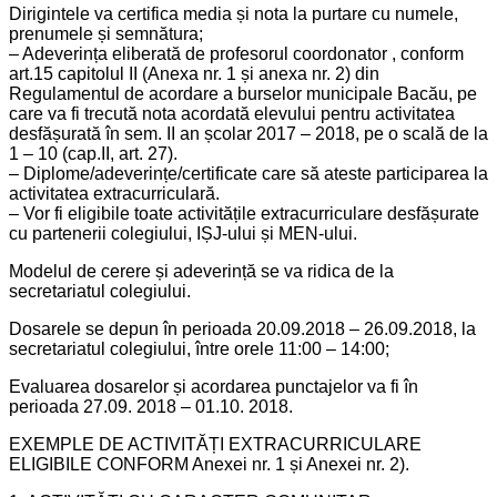
Dirigintele va certifica media și nota la purtare cu numele,
prenumele și semnătura;
– Adeverința eliberată de profesorul coordonator , conform
art.15 capitolul II (Anexa nr. 1 și anexa nr. 2) din
Regulamentul de acordare a burselor municipale Bacău, pe
care va fi trecută nota acordată elevului pentru activitatea
desfășurată în sem. II an școlar 2017 – 2018, pe o scală de la
1 – 10 (cap.II, art. 27).
– Diplome/adeverințe/certificate care să ateste participarea la
activitatea extracurriculară.
– Vor fi eligibile toate activitățile extracurriculare desfășurate
cu partenerii colegiului, IȘJ-ului și MEN-ului.
Modelul de cerere și adeverință se va ridica de la
secretariatul colegiului.
Dosarele se depun în perioada 20.09.2018 – 26.09.2018, la
secretariatul colegiului, între orele 11:00 – 14:00;
Evaluarea dosarelor și acordarea punctajelor va fi în
perioada 27.09. 2018 – 01.10. 2018.
EXEMPLE DE ACTIVITĂȚI EXTRACURRICULARE
ELIGIBILE CONFORM Anexei nr. 1 și Anexei nr. 2).