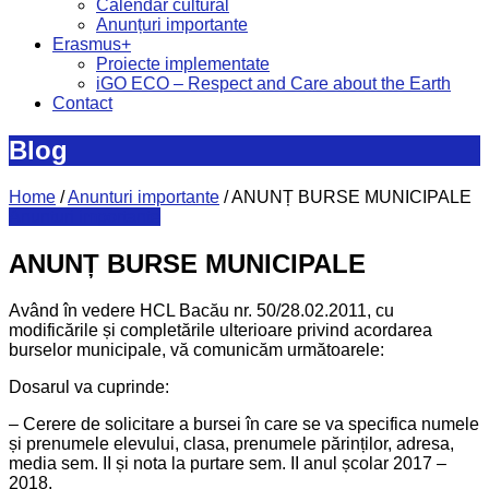
Calendar cultural
Anunțuri importante
Erasmus+
Proiecte implementate
iGO ECO – Respect and Care about the Earth
Contact
Blog
Home
/
Anunturi importante
/
ANUNȚ BURSE MUNICIPALE
Anunturi importante
ANUNȚ BURSE MUNICIPALE
Având în vedere HCL Bacău nr. 50/28.02.2011, cu
modificările și completările ulterioare privind acordarea
burselor municipale, vă comunicăm următoarele:
Dosarul va cuprinde:
– Cerere de solicitare a bursei în care se va specifica numele
și prenumele elevului, clasa, prenumele părinților, adresa,
media sem. II și nota la purtare sem. II anul școlar 2017 –
2018.