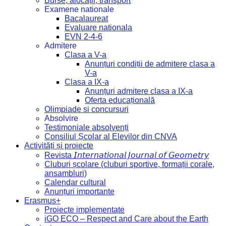
Burse, alocații, transport
Examene nationale
Bacalaureat
Evaluare nationala
EVN 2-4-6
Admitere
Clasa a V-a
Anunțuri condiții de admitere clasa a
V-a
Clasa a IX-a
Anunțuri admitere clasa a IX-a
Oferta educațională
Olimpiade si concursuri
Absolvire
Testimoniale absolvenți
Consiliul Școlar al Elevilor din CNVA
Activități și proiecte
Revista 𝘐𝘯𝘵𝘦𝘳𝘯𝘢𝘵𝘪𝘰𝘯𝘢𝘭 𝘑𝘰𝘶𝘳𝘯𝘢𝘭 𝘰𝘧 𝘎𝘦𝘰𝘮𝘦𝘵𝘳𝘺
Cluburi școlare (cluburi sportive, formații corale,
ansambluri)
Calendar cultural
Anunțuri importante
Erasmus+
Proiecte implementate
iGO ECO – Respect and Care about the Earth