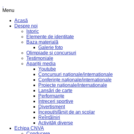
Menu
Acasă
Despre noi
Istoric
Elemente de identitate
Baza materială
Galerie foto
Olimpiade si concursuri
Testimoniale
Apariții media
Youtube
Concursuri naționale/internationale
Conferințe naționale/internationale
Proiecte naționale/internationale
Lansări de carte
Performanțe
Întreceri sportive
Divertisment
Început/sfârșit de an școlar
Reîntâlniri
Activități diverse
Echipa CNVA
Conducere