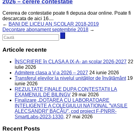
2026 – cerere contestatie
Cererea de contestatie poate fi depusa doar online. Poate fi
descarcata de aici 16....
←
BANI DE LICEU AN ȘCOLAR 2018-2019
Decontare abonament septembrie 2018
→
Articole recente
ÎNSCRIERE în CLASA A IX-A- an școlar 2026-2027
22
iulie 2026
Admitere clasa a V-a 2026 – 2027
24 iunie 2026
Transferul elevilor la nivelul unităților de învățământ
19
iunie 2026
REZULTATE FINALE DUPA CONTESTATII LA
EXAMENUL DE BILINGV
29 mai 2026
Finalizare „DOTAREA CU LABORATOARE
INTELIGENTE A COLEGIULUI NAȚIONAL ”VASILE
ALECSANDRI” BACĂU”, cod proiect F-PNRR-
SmartLabs-2023-1330,
27 mai 2026
Recent Posts