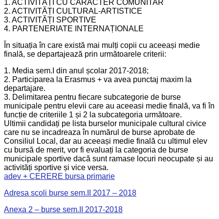
1. ACTIVITĂȚI CU CARACTER COMUNITAR
2. ACTIVITĂȚI CULTURAL-ARTISTICE
3. ACTIVITĂȚI SPORTIVE
4. PARTENERIATE INTERNAȚIONALE
În situația în care există mai mulți copii cu aceeași medie
finală, se departajează prin următoarele criterii:
1. Media sem.I din anul școlar 2017-2018;
2. Participarea la Erasmus + va avea punctaj maxim la
departajare.
3. Delimitarea pentru fiecare subcategorie de burse
municipale pentru elevii care au aceeasi medie finală, va fi în
funcție de criteriile 1 și 2 la subcategoria următoare.
Ultimii candidați pe lista burselor municipale cultural civice
care nu se incadreaza în numărul de burse aprobate de
Consiliul Local, dar au aceeași medie finală cu ultimul elev
cu bursă de merit, vor fi evaluați la categoria de burse
municipale sportive dacă sunt ramase locuri neocupate și au
activități sportive și vice versa.
adev + CERERE bursa primarie
Adresa scoli burse sem.II 2017 – 2018
Anexa 2 – burse sem.II 2017-2018