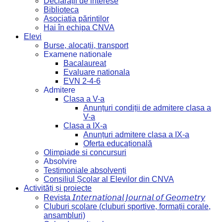
Declarații de interese
Biblioteca
Asociatia părintilor
Hai în echipa CNVA
Elevi
Burse, alocații, transport
Examene nationale
Bacalaureat
Evaluare nationala
EVN 2-4-6
Admitere
Clasa a V-a
Anunțuri condiții de admitere clasa a
V-a
Clasa a IX-a
Anunțuri admitere clasa a IX-a
Oferta educațională
Olimpiade si concursuri
Absolvire
Testimoniale absolvenți
Consiliul Școlar al Elevilor din CNVA
Activități și proiecte
Revista 𝘐𝘯𝘵𝘦𝘳𝘯𝘢𝘵𝘪𝘰𝘯𝘢𝘭 𝘑𝘰𝘶𝘳𝘯𝘢𝘭 𝘰𝘧 𝘎𝘦𝘰𝘮𝘦𝘵𝘳𝘺
Cluburi școlare (cluburi sportive, formații corale,
ansambluri)